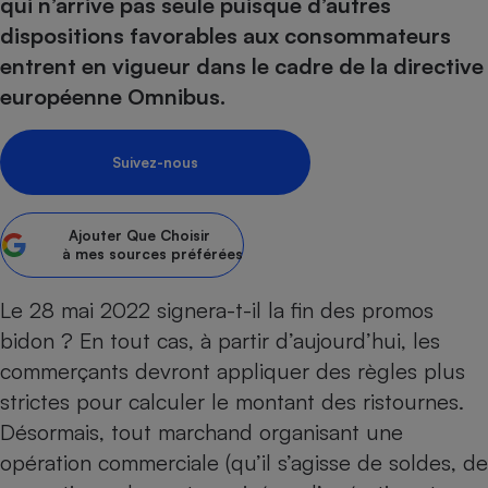
pression
qui n’arrive pas seule puisque d’autres
Choisir son fioul
Assurance
Sécurité - Hygiène
Circulation routière
dispositions favorables aux consommateurs
Choisir son pellet
Crédit immobilier
Banque - Crédit
Contrôle technique - Rép
entrent en vigueur dans le cadre de la directive
Comparateur assurance emprunteur
Maison de retraite
Epargne - Fiscalité
Comparateu
Pièce détachée
européenne Omnibus.
Energie Moins Chère Ensemble
Comparatif réfrigérateur
Comparatif casque audio
Comparatif tondeuse ro
Moto
Comparatif plaque à indu
Comparatif barre de son
Comparatif poêle à gran
Supermarché - Drive
Suivez-nous
Comparatif hotte aspira
Comparatif imprimante m
Comparatif radiateur éle
Électricité - Gaz
Hygiène - Beauté
Comparatif climatiseur m
Comparatif ordinateur p
Ajouter
Que Choisir
Tous les comparateurs
à mes sources préférées
Maladie - Médecine - Mé
Comparatif aspirateur bal
Comparatif ultrabook
Aménagement
Toutes les cartes interactives
Système de santé - Com
Comparatif aspirateur tr
Comparatif tablette tacti
Supermarché - Drive
Bricolage - Jardinage
Le 28 mai 2022 signera-t-il la fin des promos
Retraite
Comparatif cafetière au
bidon ? En tout cas, à partir d’aujourd’hui, les
Chauffage
Speedtest - Testez le débit de votre
commerçants devront appliquer des règles plus
Mutuelle
Comparatif robot cuiseu
Image et son
Produit d'entretien
connexion Internet
strictes pour calculer le montant des ristournes.
Comparatif centrale vap
Comparateur auto
Informatique
Sécurité domestique
Désormais, tout marchand organisant une
Internet
opération commerciale (qu’il s’agisse de soldes, de
Gros électroménager
Téléphonie