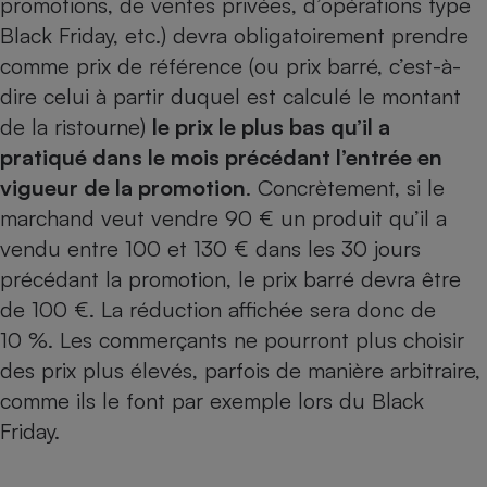
promotions, de ventes privées, d’opérations type
Black Friday, etc.) devra obligatoirement prendre
Petit électroménager - U
Complément
comme prix de référence (ou prix barré, c’est-à-
alimentaire
Mutuelle
dire celui à partir duquel est calculé le montant
Assurance emprunteur
de la ristourne)
le prix le plus bas qu’il a
pratiqué dans le mois précédant l’entrée en
vigueur de la promotion
. Concrètement, si le
Matelas
marchand veut vendre 90 € un produit qu’il a
Champagne
bouteille
vendu entre 100 et 130 € dans les 30 jours
Banque en 
précédant la promotion, le prix barré devra être
Téléviseur
de 100 €. La réduction affichée sera donc de
Antimoustique
Lave-linge
10 %. Les commerçants ne pourront plus choisir
des prix plus élevés, parfois de manière arbitraire,
comme ils le font par exemple lors du Black
Radiateur électrique
Friday
.