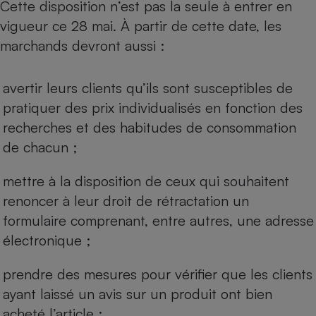
Cette disposition n’est pas la seule à entrer en
Téléphone mobile -
Smartphone
vigueur ce 28 mai. À partir de cette date, les
Plaque de cuisson à
induction
marchands devront aussi :
avertir leurs clients qu’ils sont susceptibles de
Climatiseur -
pratiquer des prix individualisés en fonction des
Ventilateur
recherches et des habitudes de consommation
de chacun ;
Antivirus
mettre à la disposition de ceux qui souhaitent
Climatiseur -
Ventilateur
renoncer à leur droit de rétractation un
formulaire comprenant, entre autres, une adresse
électronique ;
prendre des mesures pour vérifier que les clients
ayant laissé un avis sur un produit ont bien
acheté l’article ;