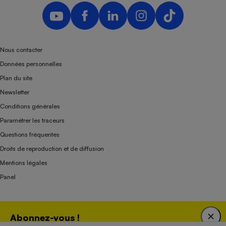
Nous contacter
Données personnelles
Plan du site
Newsletter
Conditions générales
Paramétrer les traceurs
Questions fréquentes
Droits de reproduction et de diffusion
Mentions légales
Panel
Association indépendante de l’État, des syndicats, des producteurs et des
Abonnez-vous !
distributeurs depuis 1951.