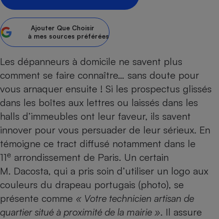
Petit électroménager - U
Complément
Ajouter
Que Choisir
alimentaire
à mes sources préférées
Mutuelle
Assurance emprunteur
Les dépanneurs à domicile ne savent plus
comment se faire connaître… sans doute pour
vous arnaquer ensuite ! Si les prospectus glissés
Matelas
Champagne
dans les boîtes aux lettres ou laissés dans les
bouteille
Banque en 
halls d’immeubles ont leur faveur, ils savent
Téléviseur
innover pour vous persuader de leur sérieux. En
Antimoustique
témoigne ce tract diffusé notamment dans le
Lave-linge
e
11
arrondissement de Paris. Un certain
M. Dacosta, qui a pris soin d’utiliser un logo aux
couleurs du drapeau portugais (photo), se
Radiateur électrique
présente comme
«
Votre technicien artisan de
quartier situé à proximité de la mairie
»
. Il assure