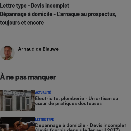
Lettre type - Devis incomplet
Dépannage à domicile - L’arnaque au prospectus,
toujours et encore
Arnaud de Blauwe
À ne pas manquer
ACTUALITÉ
Électricité, plomberie - Un artisan au
cœur de pratiques douteuses
LETTRE TYPE
Dépannage à domicile - Devis incomplet
(devis fournis depuis le 1er avril 2017)