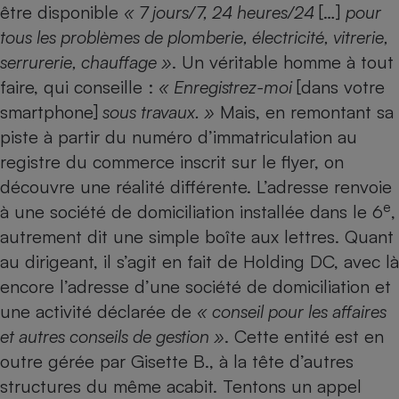
être disponible
«
7 jours/7, 24
heures/24
[…]
pour
Téléphone mobile -
Smartphone
tous les probl
èmes de plomberie,
électricit
é, vitrerie,
Plaque de cuisson à
induction
serrurerie, chauffage
»
. Un véritable homme à tout
faire, qui conseille :
«
Enregistrez-moi
[dans votre
smartphone]
sous travaux.
»
Mais, en remontant sa
Climatiseur -
piste à partir du numéro d’immatriculation au
Ventilateur
registre du commerce inscrit sur le flyer, on
découvre une réalité différente. L’adresse renvoie
Antivirus
e
à une société de domiciliation installée dans le 6
,
autrement dit une simple boîte aux lettres. Quant
Climatiseur -
Ventilateur
au dirigeant, il s’agit en fait de Holding DC, avec là
encore l’adresse d’une société de domiciliation et
une activité déclarée de
«
conseil pour les affaires
et autres conseils de gestion
»
. Cette entité est en
outre gérée par Gisette B., à la tête d’autres
structures du même acabit. Tentons un appel