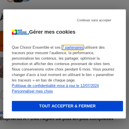
À ne pas manquer
Continuer sans accepter
Gérer mes cookies
ACTUALITÉ
Emballages alimentaires - Le bisphénol A
interdit en Europe
Que Choisir Ensemble et ses
7 partenaires
utilisent des
traceurs pour mesurer l’audience, la performance,
personnaliser les contenus, les partager, optimiser la
ACTUALITÉ
promotion et afficher des contenus provenant de sites tiers.
Pollution plastique - De plus en plus
Nous conserverons votre choix pendant 6 mois. Vous pourrez
catastrophique
changer d’avis à tout moment en utilisant le lien « paramétrer
les traceurs » en bas de chaque page.
Politique de confidentialité mise à jour le 12/07/2024
COMPARATIF
Bisphénols - Toujours là, hélas !
Personnaliser mes choix
TOUT ACCEPTER & FERMER
ACTUALITÉ
Bisphénol A - Des règles de plus en plus complexes