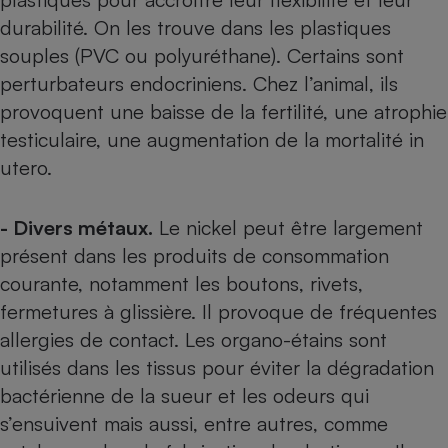
Téléphone mobile -
durabilité. On les trouve dans les plastiques
Smartphone
Plaque de cuisson à
souples (PVC ou polyuréthane). Certains sont
induction
perturbateurs endocriniens. Chez l’animal, ils
provoquent une baisse de la fertilité, une atrophie
testiculaire, une augmentation de la mortalité in
Climatiseur -
Ventilateur
utero.
- Divers métaux.
Le nickel peut être largement
Antivirus
présent dans les produits de consommation
Climatiseur -
Ventilateur
courante, notamment les boutons, rivets,
fermetures à glissière. Il provoque de fréquentes
allergies de contact. Les organo-étains sont
utilisés dans les tissus pour éviter la dégradation
bactérienne de la sueur et les odeurs qui
s’ensuivent mais aussi, entre autres, comme