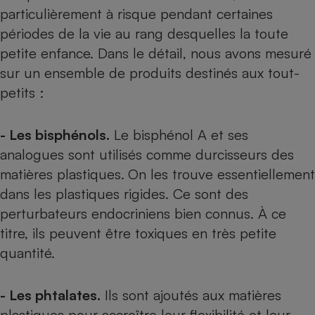
particulièrement à risque pendant certaines
Petit électroménager - U
périodes de la vie au rang desquelles la toute
Complément
alimentaire
petite enfance. Dans le détail, nous avons mesuré
Mutuelle
Assurance emprunteur
sur un ensemble de produits destinés aux tout-
petits :
- Les bisphénols.
Le bisphénol A et ses
Matelas
Champagne
analogues sont utilisés comme durcisseurs des
bouteille
Banque en 
matières plastiques.
On les trouve essentiellement
Téléviseur
dans les plastiques rigides. Ce sont des
Antimoustique
Lave-linge
perturbateurs endocriniens bien connus. À ce
titre, ils peuvent être toxiques en très petite
quantité.
Radiateur électrique
- Les phtalates.
Ils sont ajoutés aux matières
plastiques pour accroître leur flexibilité et leur