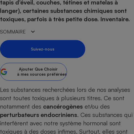
pression
tapis d’éveil, couches, tétines et matelas à
Choisir son fioul
Assurance
Sécurité - Hygiène
Circulation routière
langer), certaines substances chimiques sont
Choisir son pellet
Crédit immobilier
Banque - Crédit
Contrôle technique - Rép
toxiques, parfois à très petite dose. Inventaire.
Comparateur assurance emprunteur
Maison de retraite
Epargne - Fiscalité
Comparateu
Pièce détachée
SOMMAIRE
Energie Moins Chère Ensemble
Comparatif réfrigérateur
Comparatif casque audio
Comparatif tondeuse ro
Moto
Comparatif plaque à indu
Comparatif barre de son
Comparatif poêle à gran
Supermarché - Drive
Suivez-nous
Comparatif hotte aspira
Comparatif imprimante m
Comparatif radiateur éle
Électricité - Gaz
Hygiène - Beauté
Comparatif climatiseur m
Comparatif ordinateur p
Tous les comparateurs
Ajouter
Que Choisir
Maladie - Médecine - Mé
Comparatif aspirateur bal
Comparatif ultrabook
Aménagement
à mes sources préférées
Toutes les cartes interactives
Système de santé - Com
Comparatif aspirateur tr
Comparatif tablette tacti
Supermarché - Drive
Bricolage - Jardinage
Retraite
Les substances recherchées lors de nos analyses
Comparatif cafetière au
Chauffage
sont toutes toxiques à plusieurs titres. Ce sont
Speedtest - Testez le débit de votre
Mutuelle
Comparatif robot cuiseu
Image et son
Produit d'entretien
connexion Internet
notamment des
cancérogènes
et/ou des
Comparatif centrale vap
Comparateur auto
Informatique
Sécurité domestique
perturbateurs endocriniens
. Ces substances qui
interfèrent avec notre système hormonal sont
Internet
toxiques à des doses infimes. Surtout, elles sont
Gros électroménager
Téléphonie