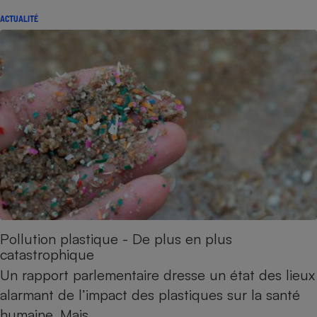
ACTUALITÉ
Petit électroménager - U
Complément
alimentaire
Mutuelle
Assurance emprunteur
Matelas
Champagne
bouteille
Banque en 
Téléviseur
Antimoustique
Lave-linge
Pollution plastique - De plus en plus
catastrophique
Un rapport parlementaire dresse un état des lieux
Radiateur électrique
alarmant de l’impact des plastiques sur la santé
humaine. Mais…