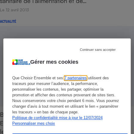
sanitaire de l’alimentation et de…
Le 12 avril 2013
ACTUALITÉ
Continuer sans accepter
Gérer mes cookies
Que Choisir Ensemble et ses
7 partenaires
utilisent des
traceurs pour mesurer l’audience, la performance,
personnaliser les contenus, les partager, optimiser la
promotion et afficher des contenus provenant de sites tiers.
Nous conserverons votre choix pendant 6 mois. Vous pourrez
changer d’avis à tout moment en utilisant le lien « paramétrer
les traceurs » en bas de chaque page.
Bisphénol A - Vers une interdiction générale
Politique de confidentialité mise à jour le 12/07/2024
En approuvant une proposition de loi bannissant
Personnaliser mes choix
le bisphénol A de tout contenant alimentaire, le