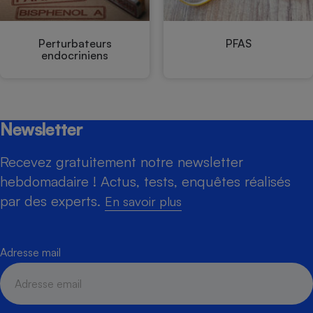
Perturbateurs
PFAS
endocriniens
Newsletter
Recevez gratuitement notre newsletter
hebdomadaire ! Actus, tests, enquêtes réalisés
par des experts.
En savoir plus
Adresse mail