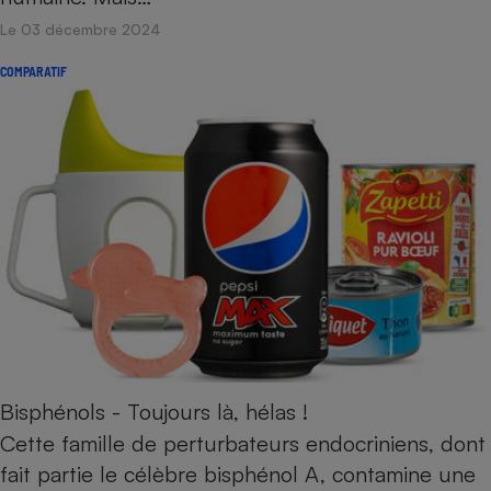
Téléphone mobile -
Le 03 décembre 2024
Smartphone
Plaque de cuisson à
induction
COMPARATIF
Climatiseur -
Ventilateur
Antivirus
Climatiseur -
Ventilateur
Bisphénols - Toujours là, hélas !
Cette famille de perturbateurs endocriniens, dont
fait partie le célèbre bisphénol A, contamine une