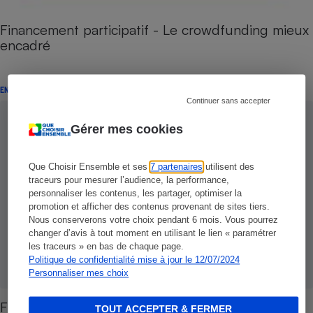
Financement participatif - Le crowdfunding mieux
encadré
ENQUÊTE
Continuer sans accepter
Gérer mes cookies
Que Choisir Ensemble et ses
7 partenaires
utilisent des
traceurs pour mesurer l’audience, la performance,
personnaliser les contenus, les partager, optimiser la
promotion et afficher des contenus provenant de sites tiers.
Nous conserverons votre choix pendant 6 mois. Vous pourrez
changer d’avis à tout moment en utilisant le lien « paramétrer
les traceurs » en bas de chaque page.
Politique de confidentialité mise à jour le 12/07/2024
Personnaliser mes choix
Financement participatif - Maillon-clé d’une
TOUT ACCEPTER & FERMER