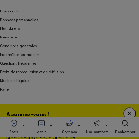
Nous contacter
Données personnelles
Plan du site
Newsletter
Conditions générales
Paramétrer les traceurs
Questions fréquentes
Droits de reproduction et de diffusion
Mentions légales
Panel
Association indépendante de l’État, des syndicats, des producteurs et des
Abonnez-vous !
distributeurs depuis 1951.
Bénéficiez d'une expertise unique tout en soutenant
une association 100 % indépendante de l'Etat, des
Tests
Actus
Services
Nos combats
Rechercher
producteurs et des distributeurs.