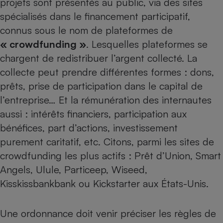
projets sont présentés au public, via des
sites
spécialisés dans le financement participatif
,
Petit électroménager - U
Complément
connus sous le nom de plateformes de
alimentaire
Mutuelle
« crowdfunding »
. Lesquelles plateformes se
Assurance emprunteur
chargent de redistribuer l’argent collecté. La
collecte peut prendre différentes formes : dons,
prêts, prise de participation dans le capital de
Matelas
l’entreprise… Et la rémunération des internautes
Champagne
bouteille
aussi : intérêts financiers, participation aux
Banque en 
bénéfices, part d’actions, investissement
Téléviseur
purement caritatif, etc. Citons, parmi les sites de
Antimoustique
Lave-linge
crowdfunding les plus actifs : Prêt d’Union, Smart
Angels, Ulule, Particeep, Wiseed,
Kisskissbankbank ou Kickstarter aux États-Unis.
Radiateur électrique
Une ordonnance doit venir préciser les règles de