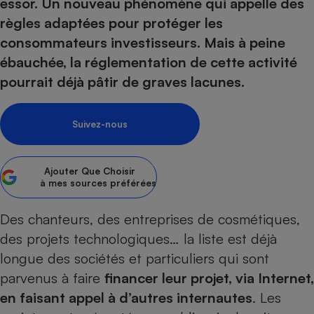
pression
essor. Un nouveau phénomène qui appelle des
Choisir son fioul
Assurance
Sécurité - Hygiène
Circulation routière
règles adaptées pour protéger les
Choisir son pellet
Crédit immobilier
Banque - Crédit
Contrôle technique - Rép
consommateurs investisseurs. Mais à peine
Comparateur assurance emprunteur
Maison de retraite
Epargne - Fiscalité
Comparateu
Pièce détachée
ébauchée, la réglementation de cette activité
Energie Moins Chère Ensemble
Comparatif réfrigérateur
Comparatif casque audio
Comparatif tondeuse ro
pourrait déjà pâtir de graves lacunes.
Moto
Comparatif plaque à indu
Comparatif barre de son
Comparatif poêle à gran
Supermarché - Drive
Comparatif hotte aspira
Comparatif imprimante m
Comparatif radiateur éle
Suivez-nous
Électricité - Gaz
Hygiène - Beauté
Comparatif climatiseur m
Comparatif ordinateur p
Tous les comparateurs
Maladie - Médecine - Mé
Comparatif aspirateur bal
Comparatif ultrabook
Ajouter
Que Choisir
Aménagement
à mes sources préférées
Toutes les cartes interactives
Système de santé - Com
Comparatif aspirateur tr
Comparatif tablette tacti
Supermarché - Drive
Bricolage - Jardinage
Retraite
Comparatif cafetière au
Des chanteurs, des entreprises de cosmétiques,
Chauffage
Speedtest - Testez le débit de votre
des projets technologiques… la liste est déjà
Mutuelle
Comparatif robot cuiseu
Image et son
Produit d'entretien
connexion Internet
longue des sociétés et particuliers qui sont
Comparatif centrale vap
Comparateur auto
Informatique
Sécurité domestique
parvenus à faire
financer leur projet, via Internet,
Internet
en faisant appel à d’autres internautes
. Les
Gros électroménager
Téléphonie