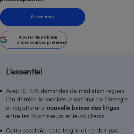
Petit électroménager - U
Complément
Suivez-nous
alimentaire
Mutuelle
Assurance emprunteur
Ajouter
Que Choisir
à mes sources préférées
Matelas
Champagne
bouteille
Banque en 
L’essentiel
Téléviseur
Antimoustique
Lave-linge
Avec 10 475 demandes de médiation reçues
l’an dernier, le médiateur national de l’énergie
enregistre une
nouvelle baisse des litiges
entre les fournisseurs et leurs clients.
Radiateur électrique
Cette accalmie reste fragile et ne doit pas