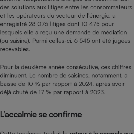
des solutions aux litiges entre les consommateurs
Cafetière à expressos
et les opérateurs du secteur de l’énergie, a
enregistré 28 076 litiges dont 10 475 pour
lesquels elle a reçu une demande de médiation
(ou saisine). Parmi celles-ci, 6 545 ont été jugées
recevables.
Pour la deuxième année consécutive, ces chiffres
Robot ménager
diminuent. Le nombre de saisines, notamment, a
baissé de 10 %
par rapport à 2024
, après avoir
déjà chuté de 17 % par rapport à 2023.
L’accalmie se confirme
Cette tendance traduit le
retour à la normale sur