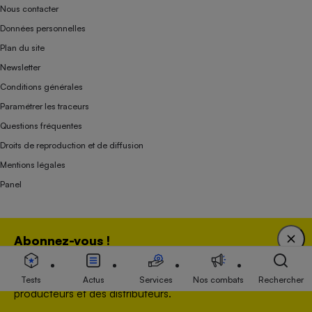
Nous contacter
Données personnelles
Plan du site
Newsletter
Conditions générales
Paramétrer les traceurs
Questions fréquentes
Droits de reproduction et de diffusion
Mentions légales
Panel
Association indépendante de l’État, des syndicats, des producteurs et des
Abonnez-vous !
distributeurs depuis 1951.
Bénéficiez d'une expertise unique tout en soutenant
une association 100 % indépendante de l'Etat, des
Tests
Actus
Services
Nos combats
Rechercher
producteurs et des distributeurs.