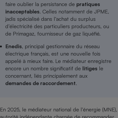
Téléphone mobile -
faire oublier la persistance de
pratiques
Smartphone
inacceptables
. Celles notamment de JPME,
Plaque de cuisson à
induction
jadis spécialisé dans l’achat du surplus
d’électricité des particuliers producteurs, ou
de Primagaz, fournisseur de gaz liquéfié.
Climatiseur -
Ventilateur
Enedis
, principal gestionnaire du réseau
électrique français, est une nouvelle fois
appelé à mieux faire. Le médiateur enregistre
Antivirus
encore un nombre significatif de
litiges
le
Climatiseur -
Ventilateur
concernant, liés principalement aux
demandes de raccordement
.
​​​​En 2025, le médiateur national de l’énergie (MNE),
autorité indépendante chargée de recommander