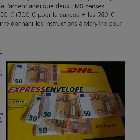
Électricité - Gaz
de l’argent ainsi que deux SMS censés
50 € (700 € pour le canapé + les 250 €
utre donnant les instructions à Maryline pour
Appareil photo
numérique
Four encastrable
Lessive
Aspirateur