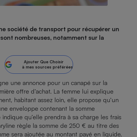
- Ustensile
ne société de transport pour récupérer un
Foie gras
s sont nombreuses, notamment sur la
Aide auditive
r
Assurance vie
Ajouter
Que Choisir
à mes sources préférées
Poêle à granulés
gne - Comment choisir une
igne une annonce pour un canapé sur la
lle de champagne
en ligne
ière offre d’achat. La femme lui explique
Ordinateur portable
ement, habitant assez loin, elle propose qu’un
Crème solaire
Lave-vaisselle
a une enveloppe contenant la somme
indique qu’elle prendra à sa charge les frais
yline règle la somme de 250 € au titre des
omme sera ajoutée au montant payé en liquide.