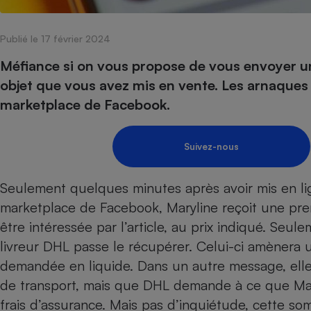
Internet
Publié le 17 février 2024
Gros électroménager
Téléphonie
Petit électroménager 
Méfiance si on vous propose de vous envoyer u
Complément
objet que vous avez mis en vente. Les arnaque
alimentaire
Mutuelle
marketplace de Facebook.
Assurance emprunteu
Suivez-nous
Matelas
Champa
Seulement quelques minutes après avoir mis en l
boutei
Banque 
marketplace de Facebook, Maryline reçoit une prem
Téléviseur
être intéressée par l’article, au prix indiqué. Seul
Antimoustique
Lave-linge
livreur DHL passe le récupérer. Celui-ci amèner
demandée en liquide. Dans un autre message, elle 
de transport, mais que DHL demande à ce que Mar
frais d’assurance. Mais pas d’inquiétude, cette s