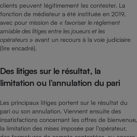
Téléphone mobile -
clients peuvent légitimement les contester. La
Smartphone
fonction de médiateur a été instituée en 2019,
Plaque de cuisson à
induction
avec pour mission de
« favoriser le règlement
amiable des litiges entre les joueurs et les
opérateurs »
avant un recours à la voie judiciaire
Climatiseur -
(lire encadré).
Ventilateur
Des litiges sur le résultat, la
Antivirus
limitation ou l’annulation du pari
Climatiseur -
Ventilateur
Les principaux litiges portent sur le résultat du
pari ou son annulation. Viennent ensuite des
insatisfactions concernant les offres de bienvenue,
la limitation des mises imposée par l’opérateur,
des fermetures de compte contestées, ou encore