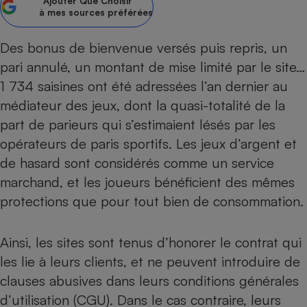
Ajouter
Que Choisir
à mes sources préférées
Petit électroménager - U
Complément
alimentaire
Des bonus de bienvenue versés puis repris, un
Mutuelle
Assurance emprunteur
pari annulé, un montant de mise limité par le site…
1 734 saisines ont été adressées l’an dernier au
médiateur des jeux, dont la quasi-totalité de la
part de parieurs qui s’estimaient lésés par les
Matelas
Champagne
opérateurs de
paris sportifs
. Les jeux d’argent et
bouteille
Banque en 
de hasard sont considérés comme un service
Téléviseur
marchand, et les joueurs bénéficient des mêmes
Antimoustique
protections que pour tout bien de consommation.
Lave-linge
Ainsi, les sites sont tenus d’honorer le contrat qui
les lie à leurs clients, et ne peuvent introduire de
Radiateur électrique
clauses abusives dans leurs conditions générales
d’utilisation (CGU). Dans le cas contraire, leurs