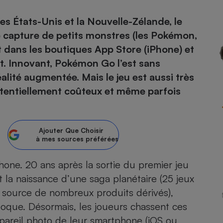
les États-Unis et la Nouvelle-Zélande, le
atif sèche-linge
atif smartphone
atif nettoyeur haute
ateur mutuelle
on
 capture de petits monstres (les Pokémon,
 dans les boutiques App Store (iPhone) et
Réparation
et. Innovant, Pokémon Go l’est sans
Obsèques - Pompes
teur des devis d’opticiens
alité augmentée. Mais le jeu est aussi très
funèbres
eur-congélateur
dio
 robot
otentiellement coûteux et même parfois
nduction
son
ranulés
irante
e multifonction
électrique
Panneaux
Ajouter
Que Choisir
r mobile
r portable
photovoltaïques
à mes sources préférées
 Médicament
 balai
one. 20 ans après la sortie du premier jeu
omplémentaire santé
 traîneau
ctile
Circuits courts et
alimentation locale
 la naissance d’une saga planétaire (25 jeux
Puériculture - Produit
 automatique
pour bébé
t source de nombreux produits dérivés),
Banque en ligne
seur
époque. Désormais, les joueurs chassent ces
vapeur
ppareil photo de leur smartphone (iOS ou