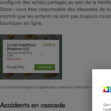
configuré des achats partagés au sein de la famil
Store : vous êtes responsable des dépenses de t
montré
que
les enfants ne sont pas toujours cons
boutiques en ligne.
Cafetière à expresso
Robot ménager
Les achats intégrés à l’application peuvent atteindre une centain
Accidents en cascade
Que 
l’aud