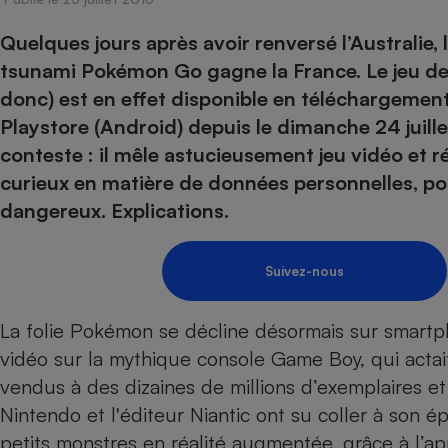
Energie
Nutrition
Assurance auto
-nous ?
Quelques jours après avoir renversé l’Australie, 
Produit alimentaire
Carburant
Compar
Compar
Compar
Compar
pressi
tsunami Pokémon Go gagne la France. Le jeu de
Choisir son fioul
Assurance
Sécurité - Hygiène
Circulation routière
donc) est en effet disponible en téléchargement
Choisir son pellet
Banque - Crédit
Crédit immobilier
Contrôle technique - 
Playstore (Android) depuis le dimanche 24 juill
Comparateur assurance emprunteur
Epargne - Fiscalité
Maison de retraite
Compara
Pièce détachée
conteste : il mêle astucieusement jeu vidéo et ré
Energie Moins Chère Ensemble
Comparatif réfrigérat
Comparatif casque au
Comparatif tondeuse
Moto
curieux en matière de données personnelles, p
Comparatif plaque à i
Comparatif barre de 
Comparatif poêle à g
Supermarché - Drive
dangereux. Explications.
Comparatif hotte asp
Comparatif imprimant
Comparatif radiateur 
Électricité - Gaz
Hygiène - Beauté
Comparatif climatiseu
Comparatif ordinateu
Suivez-nous
Tous les comparateurs
Maladie - Médecine -
Comparatif aspirateur
Comparatif ultrabook
Aménagement
Toutes les cartes interactives
La folie Pokémon se décline désormais sur smartph
Système de santé - C
Comparatif aspirateur
Comparatif tablette ta
Supermarché - Drive
Bricolage - Jardinage
vidéo sur la mythique console Game Boy, qui actait
Retraite
Comparatif cafetière
Chauffage
vendus à des dizaines de millions d’exemplaires e
Speedtest - Testez le débit de votre
Mutuelle
Comparatif robot cui
Image et son
Produit d'entretien
connexion Internet
Nintendo et l'éditeur Niantic ont su coller à son 
Comparatif centrale 
Comparateur auto
petits monstres en réalité augmentée, grâce à l’a
Informatique
Sécurité domestique