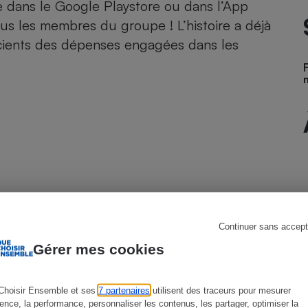
le dans le Google Playstore ou dans l’App
ous les membres du groupe ! L’
histoire a déjà
cients
des dépenses engagées dans les
s
Réfrigérateur
Continuer sans accept
e d’euros !
Gérer mes cookies
Choisir Ensemble et ses
7 partenaires
utilisent des traceurs pour mesurer
ience, la performance, personnaliser les contenus, les partager, optimiser la