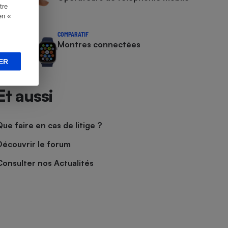
tre
en «
COMPARATIF
Montres connectées
ER
Et aussi
Que faire en cas de litige ?
Découvrir le forum
Consulter nos Actualités