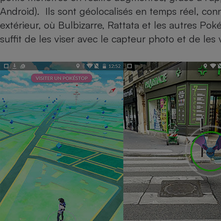
Android). Ils sont géolocalisés en temps réel, con
Internet
extérieur, où Bulbizarre, Rattata et les autres Po
Gros électroménager
Téléphonie
suffit de les viser avec le capteur photo et de les
Petit électroménager 
Complément
alimentaire
Mutuelle
Assurance emprunteu
Matelas
Champa
boutei
Banque 
Téléviseur
Antimoustique
Lave-linge