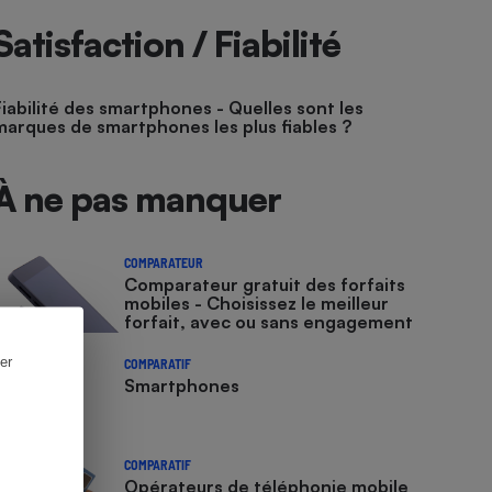
Satisfaction / Fiabilité
Fiabilité des smartphones - Quelles sont les
marques de smartphones les plus fiables ?
À ne pas manquer
COMPARATEUR
Comparateur gratuit des forfaits
mobiles - Choisissez le meilleur
forfait, avec ou sans engagement
er
COMPARATIF
Smartphones
COMPARATIF
Opérateurs de téléphonie mobile