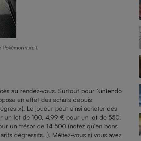
Électricité - Gaz
Appareil photo
numérique
Four encastrable
 Pokémon surgit.
Lessive
uccès au rendez-vous. Surtout pour Nintendo
ropose en effet des achats depuis
Aspirateur
ntégrés »). Le joueur peut ainsi acheter des
 un lot de 100, 4,99 € pour un lot de 550,
our un trésor de 14 500 (notez qu’en bons
arifs dégressifs…). Méfiez-vous si vous avez