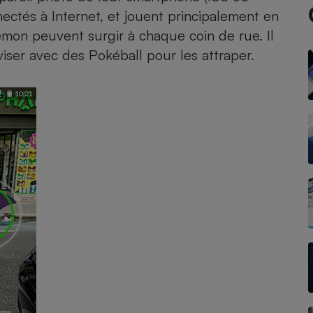
nectés à Internet, et jouent principalement en
kémon peuvent surgir à chaque coin de rue. Il
 viser avec des Pokéball pour les attraper.
- Ustensile
Foie gras
Aide auditive
r
Assurance vie
Poêle à granulés
gne - Comment choisir une
lle de champagne
en ligne
Ordinateur portable
Crème solaire
Lave-vaisselle