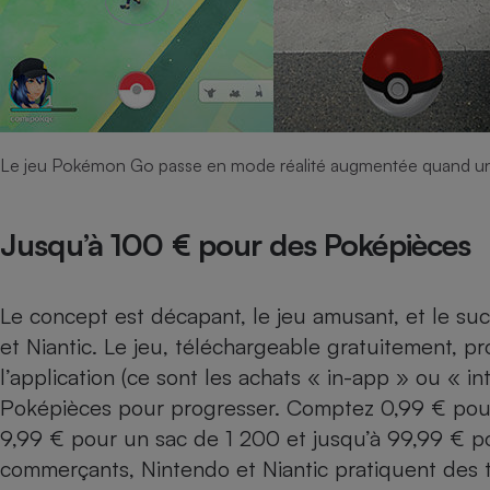
Radiateur électrique
Téléphone mobile -
Smartphone
Plaque de cuisson à
induction
Le jeu Pokémon Go passe en mode réalité augmentée quand un
Climatiseur -
Jusqu’à 100 € pour des Poképièces
Ventilateur
Le concept est décapant, le jeu amusant, et le s
Antivirus
et Niantic. Le jeu, téléchargeable gratuitement, p
Climatiseur -
Ventilateur
l’application (ce sont les achats « in-app » ou « i
Poképièces pour progresser. Comptez 0,99 € pour
9,99 € pour un sac de 1 200 et jusqu’à 99,99 € p
commerçants, Nintendo et Niantic pratiquent des t