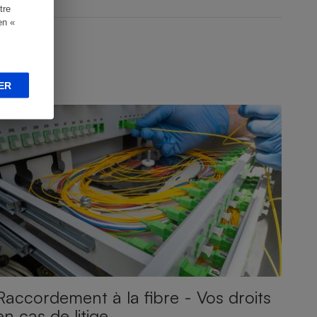
tre
en «
ER
ONSEILS
Raccordement à la fibre - Vos droits
en cas de litige