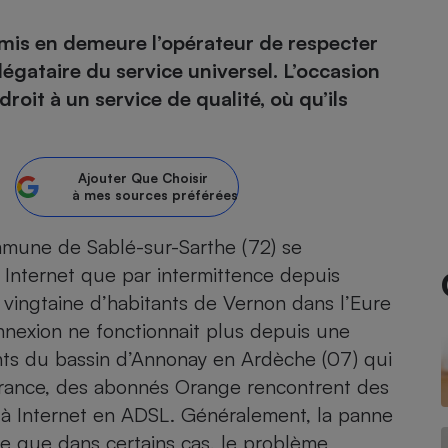
 mis en demeure l’opérateur de respecter
atif sèche-linge
atif smartphone
atif nettoyeur haute
ateur mutuelle
on
légataire du service universel. L’occasion
oit à un service de qualité, où qu’ils
Réparation
Obsèques - Pompes
teur des devis d’opticiens
funèbres
eur-congélateur
dio
 robot
Ajouter
Que Choisir
à mes sources préférées
nduction
son
ranulés
irante
e multifonction
électrique
mmune de Sablé-sur-Sarthe (72) se
Panneaux
r mobile
r portable
 Internet que par intermittence depuis
photovoltaïques
 Médicament
 vingtaine d’habitants de Vernon dans l’Eure
 balai
onnexion ne fonctionnait plus depuis une
omplémentaire santé
 traîneau
ctile
Circuits courts et
alimentation locale
ents du bassin d’Annonay en Ardèche (07) qui
Puériculture - Produit
 automatique
pour bébé
 France, des abonnés Orange rencontrent des
Banque en ligne
seur
à Internet en ADSL. Généralement, la panne
vapeur
re que dans certains cas, le problème