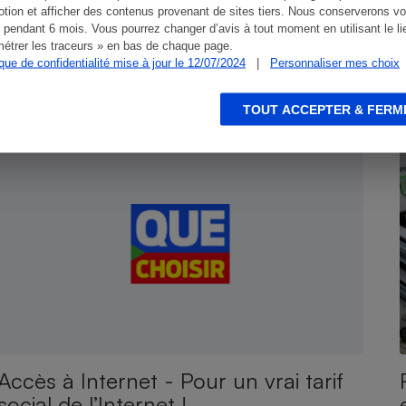
tion et afficher des contenus provenant de sites tiers. Nous conserverons vo
 pendant 6 mois. Vous pourrez changer d’avis à tout moment en utilisant le li
étrer les traceurs » en bas de chaque page.
ique de confidentialité mise à jour le 12/07/2024
|
Personnaliser mes choix
TOUT ACCEPTER & FERM
ACTION QUE CHOISIR ENSEMBLE
C
Accès à Internet - Pour un vrai tarif
social de l’Internet !