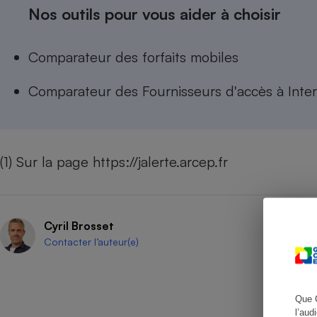
Nos outils pour vous aider à choisir
Comparateur des forfaits mobiles
Cafetière à expresso
Comparateur des Fournisseurs d'accès à Inte
(1) Sur la page
https://jalerte.arcep.fr
Robot ménager
Cyril Brosset
Contacter l’auteur(e)
Que 
l’aud