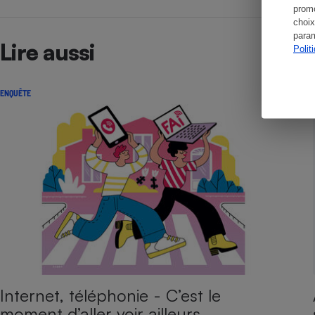
promo
choix
param
Lire aussi
Polit
ENQUÊTE
Internet, téléphonie - C’est le
moment d’aller voir ailleurs