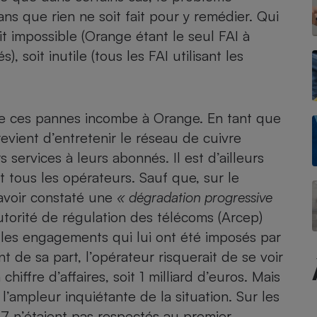
ans que rien ne soit fait pour y remédier. Qui
it impossible (Orange étant le seul FAI à
, soit inutile (tous les FAI utilisant les
- Ustensile
Foie gras
Aide auditive
r
Assurance vie
 de ces pannes incombe à Orange. En tant que
l revient d’entretenir le réseau de cuivre
 services à leurs abonnés. Il est d’ailleurs
tous les opérateurs. Sauf que, sur le
Poêle à granulés
gne - Comment choisir une
 avoir constaté une
« dégradation progressive
lle de champagne
en ligne
Autorité de régulation des télécoms (Arcep)
Ordinateur portable
les engagements qui lui ont été imposés par
Crème solaire
Lave-vaisselle
de sa part, l’opérateur risquerait de se voir
ffre d’affaires, soit 1 milliard d’euros. Mais
’ampleur inquiétante de la situation. Sur les
, 7 n’étaient pas respectés au premier