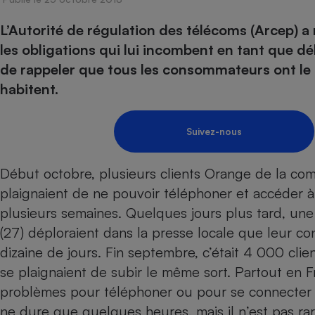
Energie
Nutrition
Assurance auto
-nous ?
L’Autorité de régulation des télécoms (Arcep) a
Produit alimentaire
Carburant
Compar
Compar
Compar
Compar
pressi
les obligations qui lui incombent en tant que dé
Choisir son fioul
Assurance
Sécurité - Hygiène
Circulation routière
de rappeler que tous les consommateurs ont le dr
Choisir son pellet
Banque - Crédit
Crédit immobilier
Contrôle technique - 
habitent.
Comparateur assurance emprunteur
Epargne - Fiscalité
Maison de retraite
Compara
Pièce détachée
Energie Moins Chère Ensemble
Comparatif réfrigérat
Comparatif casque au
Comparatif tondeuse
Moto
Suivez-nous
Comparatif plaque à i
Comparatif barre de 
Comparatif poêle à g
Supermarché - Drive
Comparatif hotte asp
Comparatif imprimant
Comparatif radiateur 
Début octobre, plusieurs clients Orange de la co
Électricité - Gaz
Hygiène - Beauté
Comparatif climatiseu
Comparatif ordinateu
plaignaient de ne pouvoir téléphoner et accéder à
Tous les comparateurs
Maladie - Médecine -
plusieurs semaines. Quelques jours plus tard, une
Comparatif aspirateur
Comparatif ultrabook
Aménagement
Toutes les cartes interactives
(27) déploraient dans la presse locale que leur c
Système de santé - C
Comparatif aspirateur
Comparatif tablette ta
Supermarché - Drive
Bricolage - Jardinage
dizaine de jours. Fin septembre, c’était 4 000 cli
Retraite
Comparatif cafetière
Chauffage
se plaignaient de subir le même sort. Partout en
Speedtest - Testez le débit de votre
Mutuelle
Comparatif robot cui
Image et son
Produit d'entretien
connexion Internet
problèmes pour téléphoner ou pour se connecter 
Comparatif centrale 
Comparateur auto
ne dure que quelques heures, mais il n’est pas ra
Informatique
Sécurité domestique