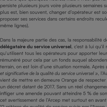
persiste plusieurs jours voire plusieurs semaines s
Internet
plus est, bien souvent, changer d’opérateur est so
Gros électroménager
Téléphonie
proposer ses services dans certains endroits reculés)
Petit électroménager 
même lignes).
Complément
alimentaire
Mutuelle
Assurance emprunteu
Dans la majeure partie des cas, la responsabilité
délégataire du service universel
, c’est à lui qu’i
qu’utilisent tous les opérateurs pour apporter leurs
rémunéré pour cela par un fonds auquel abondent 
Matelas
Champa
terrain, on est loin d’une situation normale. Après
boutei
Banque 
et significative de la qualité du service universel »
, l’
Téléviseur
vient de mettre en demeure Orange de respecter 
Antimoustique
Lave-linge
un décret datant de 2017. Sans un réel changement 
infliger une amende pouvant atteindre 5 % de son chi
cet avertissement de l’Arcep met surtout en avant l
12 critères de qualité de service suivis par l’Arcep