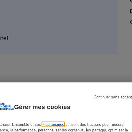
s
Réfrigérateur
rnet
Continuer sans accept
Gérer mes cookies
Choisir Ensemble et ses
7 partenaires
utilisent des traceurs pour mesurer
ience, la performance, personnaliser les contenus, les partager, optimiser la