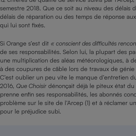
Radiateur électrique
semestre 2018. Que ce soit au niveau des délais
délais de réparation ou des temps de réponse aux 
Téléphone mobile -
qui lui sont fixés.
Smartphone
Plaque de cuisson à
induction
Si Orange s’est dit
« conscient des difficultés renco
de ses responsabilités. Selon lui, la plupart des 
une multiplication des aléas météorologiques, à d
Climatiseur -
à des coupures de câble lors de travaux de génie 
Ventilateur
C’est oublier un peu vite le manque d’entretien d
2016,
Que Choisir
dénonçait déjà le piteux état du
Antivirus
prenne enfin ses responsabilités, les abonnés conc
Climatiseur -
problème sur le site de l’Arcep (1) et à réclamer 
Ventilateur
pour le préjudice subi.