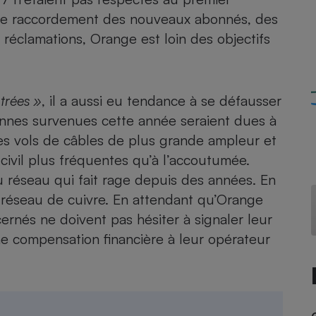
Électricité - Gaz
 de raccordement des nouveaux abonnés, des
réclamations, Orange est loin des objectifs
Appareil photo
numérique
Four encastrable
ntrées »
, il a aussi eu tendance à se défausser
pannes survenues cette année seraient dues à
es vols de câbles de plus grande ampleur et
Lessive
civil plus fréquentes qu’à l’accoutumée.
u réseau qui fait rage depuis des années. En
 réseau de cuivre
. En attendant qu’Orange
ernés ne doivent pas hésiter à signaler leur
Aspirateur
une compensation financière à leur opérateur