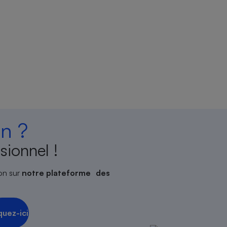
n ?
sionnel !
on sur
notre plateforme des
quez-ici