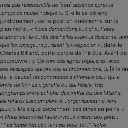
n’est pas responsable de
[son]
absence après le
Cafetière à expressos
temps de pause indiqué »
. Si elle se défend
juridiquement, cette position questionne sur le
plan moral.
« Nous demandons aux chauffeurs
d’annoncer la durée des haltes avant la descente, afin
que les voyageurs puissent les respecter »
, détaille
Charles Billiard, porte-parole de FlixBus. Avant de
poursuivre :
« Ce sont des lignes régulières, avec
Robot ménager
des passagers qui ont des interconnexions. Si
[à la fin
de la pause]
on commence à attendre celui qui a
envie de finir sa cigarette ou qui hésite trop
longtemps entre acheter des KitKat ou des M&M’s,
les retards s’accumulent et l’organisation ne tient
plus. »
Mais que deviennent ces âmes en peine ?
« Nous serions en faute si nous disions aux gens :
“T’as loupé ton car, tant pis pour toi !” Notre