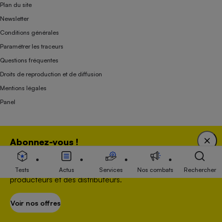
Plan du site
Newsletter
Conditions générales
Paramétrer les traceurs
Questions fréquentes
Droits de reproduction et de diffusion
Mentions légales
Panel
Association indépendante de l’État, des syndicats, des producteurs et des
Abonnez-vous !
distributeurs depuis 1951.
Bénéficiez d'une expertise unique tout en soutenant
une association 100 % indépendante de l'Etat, des
Tests
Actus
Services
Nos combats
Rechercher
producteurs et des distributeurs.
Voir nos offres
S’abonner