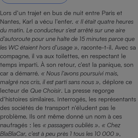
Petit électroménager - U
Lors d’un trajet en bus de nuit entre Paris et
Complément
alimentaire
Nantes, Karl a vécu l’enfer.
« Il était quatre heures
Mutuelle
Assurance emprunteur
du matin. Le conducteur s’est arrêté sur une aire
d’autoroute pour une halte de 15 minutes parce que
les WC étaient hors d’usage »,
raconte-t-il. Avec sa
compagne, il va aux toilettes, en respectant le
Matelas
Champagne
temps imparti. À son retour, c’est la panique, son
bouteille
Banque en 
car a démarré.
« Nous l’avons poursuivi mais,
Téléviseur
malgré nos cris, il est parti sans nous »,
déplore ce
Antimoustique
lecteur de
Que Choisir
. La presse regorge
Lave-linge
d’histoires similaires. Interrogés, les représentants
des sociétés de transport n’éludent pas le
problème. Ils ont même donné un nom à ces
Radiateur électrique
naufragés : les
« passagers oubliés »
.
« Chez
BlaBlaCar, c’est à peu près 1 tous les 10 000 »
,