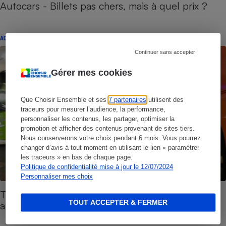
Autocars - Billets pas chers, mais à quel prix ?
ACTUALITÉ
Continuer sans accepter
Gérer mes cookies
Que Choisir Ensemble et ses
7 partenaires
utilisent des
traceurs pour mesurer l’audience, la performance,
personnaliser les contenus, les partager, optimiser la
promotion et afficher des contenus provenant de sites tiers.
Nous conserverons votre choix pendant 6 mois. Vous pourrez
changer d’avis à tout moment en utilisant le lien « paramétrer
les traceurs » en bas de chaque page.
Politique de confidentialité mise à jour le 12/07/2024
Personnaliser mes choix
Transport - L’étonnant succès des voyages en
TOUT ACCEPTER & FERMER
autocar