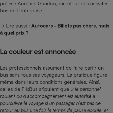
précise Aurélien Gandois, directeur des activités
Téléphone mobile -
Smartphone
bus de l’entreprise.
Plaque de cuisson à
induction
→ Lire aussi :
Autocars - Billets pas chers, mais
à quel prix ?
Climatiseur -
Ventilateur
La couleur est annoncée
Antivirus
Climatiseur -
Les professionnels assument de faire partir un
Ventilateur
bus sans tous ses voyageurs. La pratique figure
même dans leurs conditions générales. Ainsi,
celles de FlixBus stipulent que
« le personnel
roulant ou d’accompagnement est autorisé à
poursuivre le voyage si un passager n’est pas de
retour au bus une fois le temps de pause écoulé, et