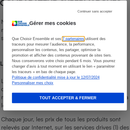
COMPARATEUR SUPERMARCHÉS
Continuer sans accepter
Notre comparateur de supermarchés propose le
Gérer mes cookies
niveau de prix des supermarchés, géolocalisés
sur le territoire français.
Que Choisir Ensemble et ses
7 partenaires
utilisent des
traceurs pour mesurer l’audience, la performance,
personnaliser les contenus, les partager, optimiser la
promotion et afficher des contenus provenant de sites tiers.
Nous conserverons votre choix pendant 6 mois. Vous pourrez
Les comparaisons de prix
changer d’avis à tout moment en utilisant le lien « paramétrer
les traceurs » en bas de chaque page.
Politique de confidentialité mise à jour le 12/07/2024
Les comparaisons sont réalisées sur l’ensemble
Personnaliser mes choix
des produits des magasins. Les produits de
marques de distributeurs (MDD) sont comparés à
TOUT ACCEPTER & FERMER
leurs équivalents chez leurs concurrents.
Chaque jour, les prix de tous les produits sont
relevés par Internet, sur les services drives (1) des