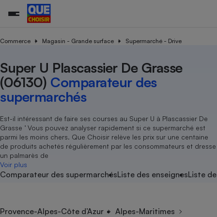
Commerce
Magasin - Grande surface
Supermarché - Drive
Super U Plascassier De Grasse
Additifs a
Comparate
Comparatif
Comparateu
Comparatif
Comparateu
Comparatif
Comparati
Substances
Toutes les actualités
Tous les services
Tous nos combats
L’association
Organismes de défense 
Train
supermarc
cosmétiqu
(06130)
Comparateur des
Comparateu
Achat - Vente - Travaux
Démarche administrative
Enquêtes
Nos actions
Nos missions
Système judiciaire
Transport aérien
gratuit
supermarchés
Copropriété
Famille
Guides d'achat
Nos grandes victoires
Notre méthodologie
Location
Senior
Comparateu
Comparate
Comparati
Comparatif
Comparate
Comparatif
Comparatif
Est-il intéressant de faire ses courses au Super U à Plascassier De
Conseils
Les billets de la présidente
Notre financement
supermarc
électrique
Grasse ’ Vous pouvez analyser rapidement si ce supermarché est
Service marchand
Magasin - Grande surfac
Sport
Soumettre un litige
Brèves
Nos associations locales
Nos partenaires
parmi les moins chers. Que Choisir relève les prix sur une centaine
Air
Marketing - Fidélisation
Vacances - Tourisme
Lettres types
de produits achetés régulièrement par les consommateurs et dresse
Nous rejoindre
Nous rejoindre
Déchet
un palmarès de
Méthode de vente - Abu
Rencontrer une association locale
Comparate
Comparatif
Comparatif
Comparatif
Comparatif
Voir plus
En savoir plus sur Que Choisir Ensemble
Eau
Comparateur des supermarchés
Liste des enseignes
Liste de
s
Agriculture
Achat - Vente - Location
Energie
Nutrition
Assurance auto
-nous ?
Produit alimentaire
Carburant
Comparati
Comparati
Comparati
Comparate
Provence-Alpes-Côte d’Azur
Alpes-Maritimes