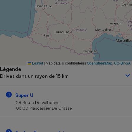
Petit électroménager - U
Complément
alimentaire
Mutuelle
Assurance emprunteur
Matelas
Champagne
Leaflet
|
Map data © contributeurs
OpenStreetMap
,
CC-BY-SA
bouteille
Banque en 
Légende
Drives dans un rayon de 15 km
Téléviseur
Antimoustique
Lave-linge
1
Super U
28 Route De Valbonne
06130 Plascassier De Grasse
Radiateur électrique
2