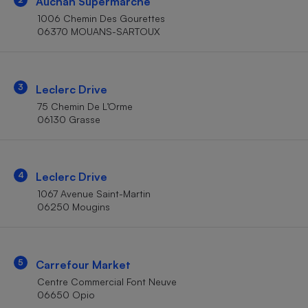
Auchan Supermarché
Téléphone mobile -
Smartphone
1006 Chemin Des Gourettes
Plaque de cuisson à
06370 MOUANS-SARTOUX
induction
3
Leclerc Drive
Climatiseur -
75 Chemin De L’Orme
Ventilateur
06130 Grasse
Antivirus
4
Leclerc Drive
Climatiseur -
Ventilateur
1067 Avenue Saint-Martin
06250 Mougins
5
Carrefour Market
Centre Commercial Font Neuve
06650 Opio