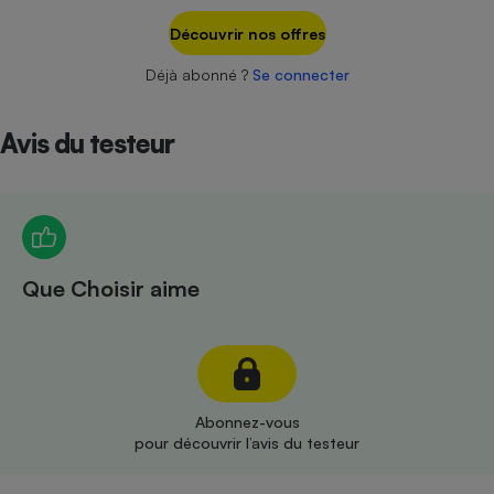
Téléphone mobile -
Smartphone
Découvrir nos offres
Plaque de cuisson à
induction
Déjà abonné ?
Se connecter
Avis du testeur
Climatiseur -
Ventilateur
Antivirus
Que Choisir aime
Climatiseur -
Ventilateur
Abonnez-vous
pour découvrir l’avis du testeur