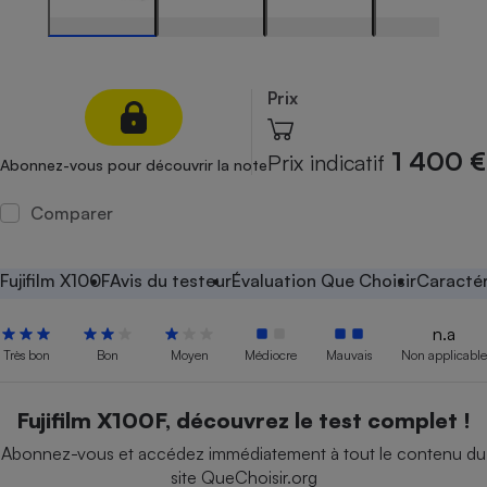
Petit électroménager - U
Complément
alimentaire
Mutuelle
Prix
Assurance emprunteur
1 400 €
Prix indicatif
Abonnez-vous pour découvrir la note
Matelas
Comparer
Champagne
bouteille
Banque en 
Fujifilm X100F
Avis du testeur
Évaluation Que Choisir
Caractér
Téléviseur
Antimoustique
Lave-linge
n.a
Très bon
Bon
Moyen
Médiocre
Mauvais
Non applicable
Fujifilm X100F, découvrez le test complet !
Radiateur électrique
Abonnez-vous et accédez immédiatement à tout le contenu du
site QueChoisir.org