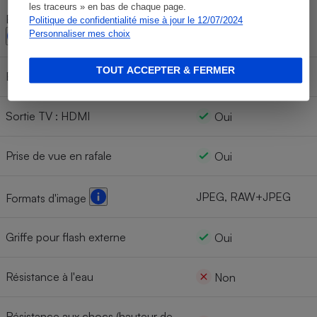
les traceurs » en bas de chaque page.
Écran orientable (vertical/horizontal)
Politique de confidentialité mise à jour le 12/07/2024
Non/Non
Personnaliser mes choix
TOUT ACCEPTER & FERMER
Écran tactile
Non
Sortie TV : HDMI
Oui
Prise de vue en rafale
Oui
JPEG, RAW+JPEG
Formats d'image
Griffe pour flash externe
Oui
Résistance à l'eau
Non
Résistance aux chocs (hauteur de