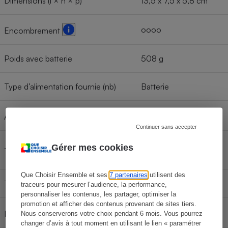
Dimensions (l × h × p)
13,5 x 7,5 x 5,8 cm
oooo
Encombrement
Poids avec batterie
508 g
Type d’alimentation fournie (nb)
Batterie
280 photos
Autonomie de la batterie
Continuer sans accepter
Viseur hybride (optique
Gérer mes cookies
Type de viseur
et électronique)
Que Choisir Ensemble et ses
7 partenaires
utilisent des
Taille de l'écran (diagonale)
76 mm
traceurs pour mesurer l’audience, la performance,
personnaliser les contenus, les partager, optimiser la
promotion et afficher des contenus provenant de sites tiers.
1 040 Kpix
Résolution de l'écran
Nous conserverons votre choix pendant 6 mois. Vous pourrez
changer d’avis à tout moment en utilisant le lien « paramétrer