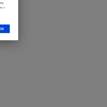
tre
en «
ER