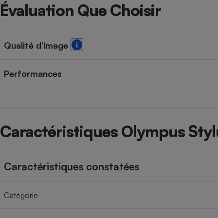
Radiateur électrique
Évaluation Que Choisir
Téléphone mobile -
Smartphone
Qualité d’image
Plaque de cuisson à
induction
Performances
Climatiseur -
Ventilateur
Caractéristiques Olympus Styl
Antivirus
Climatiseur -
Caractéristiques constatées
Ventilateur
Catégorie