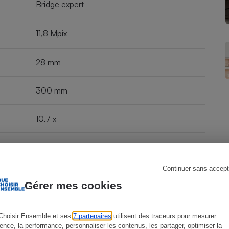
Bridge expert
11,8 Mpix
s
Réfrigérateur
28 mm
300 mm
10,7 x
F2,8
Continuer sans accept
12,5 x 8,7 x 6,9 cm
Gérer mes cookies
oooo
Choisir Ensemble et ses
7 partenaires
utilisent des traceurs pour mesurer
ience, la performance, personnaliser les contenus, les partager, optimiser la