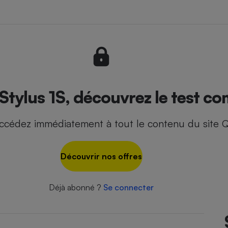
- Ustensile
Foie gras
Aide auditive
r
Assurance vie
tylus 1S, découvrez le test co
ccédez immédiatement à tout le contenu du site Q
Poêle à granulés
gne - Comment choisir une
lle de champagne
en ligne
Découvrir nos offres
Ordinateur portable
Crème solaire
Lave-vaisselle
Déjà abonné ?
Se connecter