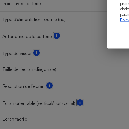
Poids avec batterie
promo
choix
param
Type d’alimentation fournie (nb)
Polit
Autonomie de la batterie
Type de viseur
Taille de l'écran (diagonale)
Résolution de l'écran
Écran orientable (vertical/horizontal)
Écran tactile