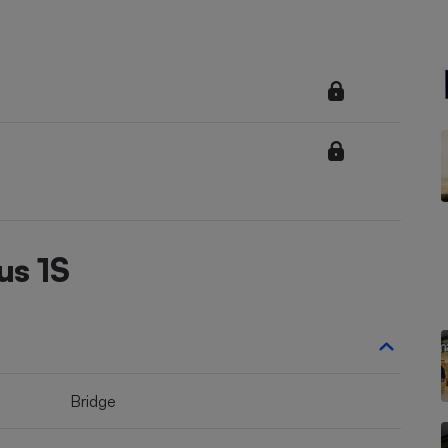
Électricité - Gaz
Appareil photo
numérique
Four encastrable
Lessive
us 1S
Aspirateur
Bridge