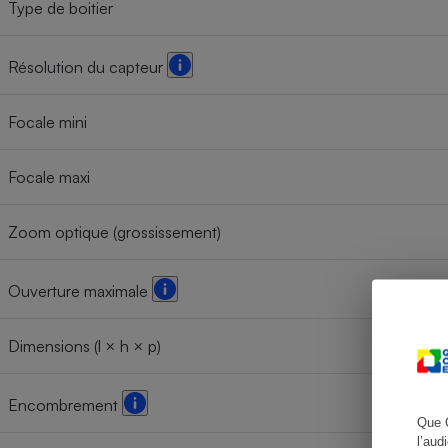
Type de boitier
Résolution du capteur
Cafetière à expresso
Focale mini
Focale maxi
Zoom optique (grossissement)
Ouverture maximale
Robot ménager
Dimensions (l × h × p)
Encombrement
Que 
l’aud