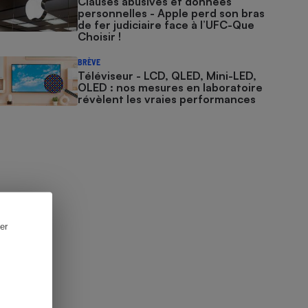
Clauses abusives et données
personnelles - Apple perd son bras
de fer judiciaire face à l’UFC-Que
Choisir !
BRÈVE
Téléviseur - LCD, QLED, Mini-LED,
OLED : nos mesures en laboratoire
révèlent les vraies performances
er