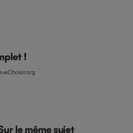
mplet !
ueChoisir.org
Sur le même sujet