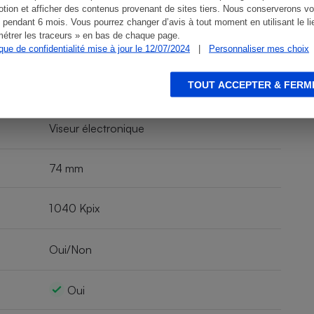
440 g
tion et afficher des contenus provenant de sites tiers. Nous conserverons vo
 pendant 6 mois. Vous pourrez changer d’avis à tout moment en utilisant le li
étrer les traceurs » en bas de chaque page.
Batterie
ique de confidentialité mise à jour le 12/07/2024
|
Personnaliser mes choix
TOUT ACCEPTER & FERM
450 photos
Viseur électronique
74 mm
1 040 Kpix
Oui/Non
Oui