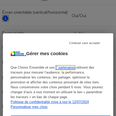
Écran orientable (vertical/horizontal)
Oui/Oui
Écran tactile
Oui
Continuer sans accepter
Sortie TV : HDMI
Oui
Gérer mes cookies
Prise de vue en rafale
Oui
Que Choisir Ensemble et ses
7 partenaires
utilisent des
traceurs pour mesurer l’audience, la performance,
JPEG, RAW+JPEG
Formats d'image
personnaliser les contenus, les partager, optimiser la
promotion et afficher des contenus provenant de sites tiers.
Nous conserverons votre choix pendant 6 mois. Vous pourrez
Griffe pour flash externe
Oui
changer d’avis à tout moment en utilisant le lien « paramétrer
les traceurs » en bas de chaque page.
Politique de confidentialité mise à jour le 12/07/2024
Résistance à l'eau
Non
Personnaliser mes choix