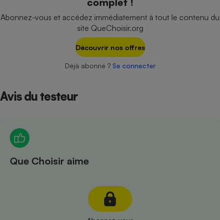
complet !
Téléphone mobile -
Smartphone
Abonnez-vous et accédez immédiatement à tout le contenu du
Plaque de cuisson à
site QueChoisir.org
induction
Découvrir nos offres
Déjà abonné ?
Se connecter
Climatiseur -
Ventilateur
Avis du testeur
Antivirus
Climatiseur -
Ventilateur
Que Choisir aime