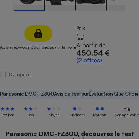
Petit électroménager - U
Complément
alimentaire
Mutuelle
Prix
Assurance emprunteur
À partir de
Abonnez-vous pour découvrir la note
450,54 €
(2 offres)
Matelas
Champagne
bouteille
Banque en 
Comparer
Téléviseur
Antimoustique
Lave-linge
Panasonic DMC-FZ300
Avis du testeur
Évaluation Que Chois
n.a
Très bon
Bon
Moyen
Médiocre
Mauvais
Non applicable
Radiateur électrique
Panasonic DMC-FZ300, découvrez le test