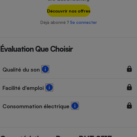
Téléphone mobile -
Smartphone
Découvrir nos offres
Plaque de cuisson à
induction
Déjà abonné ?
Se connecter
Climatiseur -
Évaluation Que Choisir
Ventilateur
Qualité du son
Antivirus
Climatiseur -
Ventilateur
Facilité d'emploi
Consommation électrique