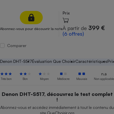
Petit électroménager - U
Complément
Prix
alimentaire
Mutuelle
Assurance emprunteur
399 €
À partir de
Abonnez-vous pour découvrir la note
(6 offres)
Comparer
Matelas
Champagne
bouteille
Banque en 
Denon DHT-S517
Évaluation Que Choisir
Caractéristiques
Pri
Téléviseur
Antimoustique
n.a
Lave-linge
Très bon
Bon
Moyen
Médiocre
Mauvais
Non applicable
Denon DHT-S517, découvrez le test complet
!
Radiateur électrique
Abonnez-vous et accédez immédiatement à tout le contenu du
site QueChoisir.org