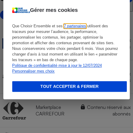
Gérer mes cookies
avec marketplace
Que Choisir Ensemble et ses
7 partenaires
utilisent des
traceurs pour mesurer l’audience, la performance,
personnaliser les contenus, les partager, optimiser la
Contenu réservé aux
LDLC
promotion et afficher des contenus provenant de sites tiers.
abonnés
Nous conserverons votre choix pendant 6 mois. Vous pourrez
changer d’avis à tout moment en utilisant le lien « paramétrer
les traceurs » en bas de chaque page.
Politique de confidentialité mise à jour le 12/07/2024
Personnaliser mes choix
Contenu réservé aux
AMAZON
abonnés
TOUT ACCEPTER & FERMER
Marketplace
Contenu réservé aux
CARREFOUR
abonnés