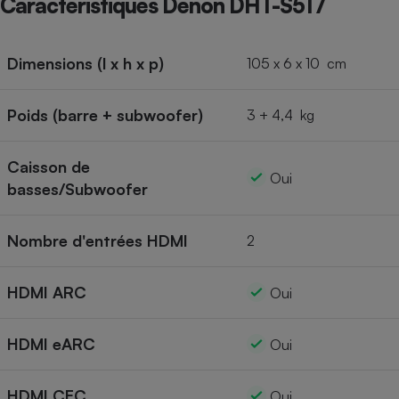
Caractéristiques Denon DHT-S517
Cafetière à expressos
Dimensions (l x h x p)
105 x 6 x 10 cm
Poids (barre + subwoofer)
3 + 4,4 kg
Caisson de
Oui
basses/Subwoofer
Robot ménager
Nombre d'entrées HDMI
2
HDMI ARC
Oui
HDMI eARC
Oui
HDMI CEC
Oui