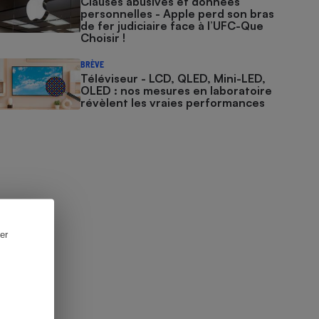
Clauses abusives et données
personnelles - Apple perd son bras
de fer judiciaire face à l’UFC-Que
Choisir !
BRÈVE
Téléviseur - LCD, QLED, Mini-LED,
OLED : nos mesures en laboratoire
révèlent les vraies performances
er