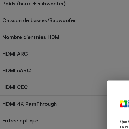
Poids (barre + subwoofer)
Caisson de basses/Subwoofer
Cafetière à expresso
Nombre d'entrées HDMI
HDMI ARC
HDMI eARC
Robot ménager
HDMI CEC
HDMI 4K PassThrough
Entrée optique
Que 
l’aud