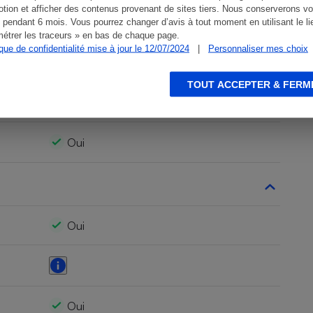
tion et afficher des contenus provenant de sites tiers. Nous conserverons vo
Oui
 pendant 6 mois. Vous pourrez changer d’avis à tout moment en utilisant le li
étrer les traceurs » en bas de chaque page.
ique de confidentialité mise à jour le 12/07/2024
|
Personnaliser mes choix
TOUT ACCEPTER & FERM
Oui
Oui
Oui
Oui