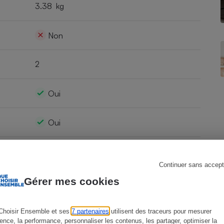
3.38 kg
Non
s
Réfrigérateur
2
Oui
Oui
Oui
Continuer sans accept
Gérer mes cookies
Oui
Oui
Choisir Ensemble et ses
7 partenaires
utilisent des traceurs pour mesurer
ience, la performance, personnaliser les contenus, les partager, optimiser la