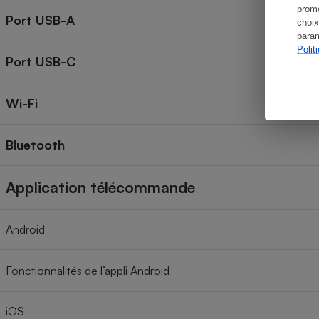
promo
Port USB-A
choix
param
Polit
Port USB-C
Wi-Fi
Bluetooth
Application télécommande
Android
Fonctionnalités de l’appli Android
iOS