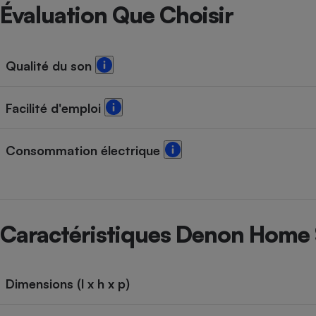
Radiateur électrique
Évaluation Que Choisir
Téléphone mobile -
Smartphone
Qualité du son
Plaque de cuisson à
induction
Facilité d'emploi
Climatiseur -
Consommation électrique
Ventilateur
Antivirus
Caractéristiques Denon Home
Climatiseur -
Ventilateur
Dimensions (l x h x p)