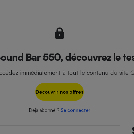
- Ustensile
Foie gras
Aide auditive
r
Assurance vie
und Bar 550, découvrez le tes
ccédez immédiatement à tout le contenu du site Q
Poêle à granulés
gne - Comment choisir une
lle de champagne
en ligne
Découvrir nos offres
Ordinateur portable
Crème solaire
Lave-vaisselle
Déjà abonné ?
Se connecter