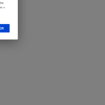
tre
en «
ER