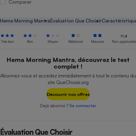
Comparer
Petit électroménager - U
Complément
alimentaire
Hema Morning Mantra
Évaluation Que Choisir
Caractéristiqu
Mutuelle
Assurance emprunteur
n.a
Très bon
Bon
Moyen
Médiocre
Mauvais
Non applicable
Matelas
Hema Morning Mantra, découvrez le test
Champagne
complet !
bouteille
Banque en 
Abonnez-vous et accédez immédiatement à tout le contenu du
Téléviseur
site QueChoisir.org
Antimoustique
Lave-linge
Découvrir nos offres
Déjà abonné ?
Se connecter
Radiateur électrique
Évaluation Que Choisir