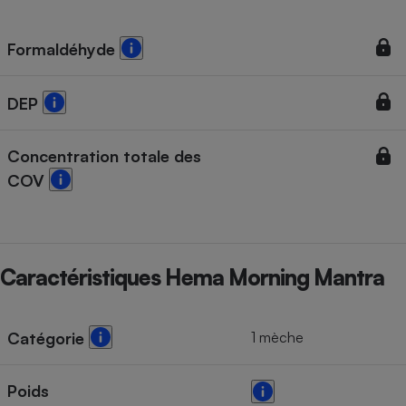
Téléphone mobile -
Smartphone
Plaque de cuisson à
Formaldéhyde
induction
DEP
Climatiseur -
Ventilateur
Concentration totale des
COV
Antivirus
Climatiseur -
Ventilateur
Caractéristiques Hema Morning Mantra
1 mèche
Catégorie
Poids