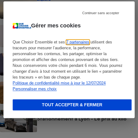
Pollution de l’air - Les normes se
durcissent enfin
Continuer sans accepter
Gérer mes cookies
CONSEILS
Pollution de l'air - Comment réduire son
exposition
Que Choisir Ensemble et ses
7 partenaires
utilisent des
traceurs pour mesurer l’audience, la performance,
personnaliser les contenus, les partager, optimiser la
ENQUÊTE
promotion et afficher des contenus provenant de sites tiers.
Pollution de l’air - Comment elle affecte
Nous conserverons votre choix pendant 6 mois. Vous pourrez
notre santé
changer d’avis à tout moment en utilisant le lien « paramétrer
les traceurs » en bas de chaque page.
Politique de confidentialité mise à jour le 12/07/2024
ACTUALITÉ
Personnaliser mes choix
Réchauffement climatique - Déjà
600 millions de victimes
TOUT ACCEPTER & FERMER
ACTUALITÉ
Stationnement à Lyon - Le prix au kilo