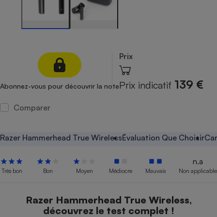
Petit électroménager - U
Complément
alimentaire
Mutuelle
Assurance emprunteur
Prix
139 €
Prix indicatif
Abonnez-vous pour découvrir la note
Matelas
Champagne
bouteille
Comparer
Banque en 
Téléviseur
Antimoustique
Razer Hammerhead True Wireless
Évaluation Que Choisir
Car
Lave-linge
n.a
Très bon
Bon
Moyen
Médiocre
Mauvais
Non applicable
Radiateur électrique
Razer Hammerhead True Wireless,
découvrez le test complet !