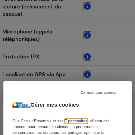
lecture (enlèvement du
casque)
Microphone (appels
téléphoniques)
Protection IPX
Localisation GPS via App
Disponibilité des pièces
Continuer sans accepter
détachées
Gérer mes cookies
Batterie
Que Choisir Ensemble et ses
7 partenaires
utilisent des
traceurs pour mesurer l’audience, la performance,
personnaliser les contenus, les partager, optimiser la