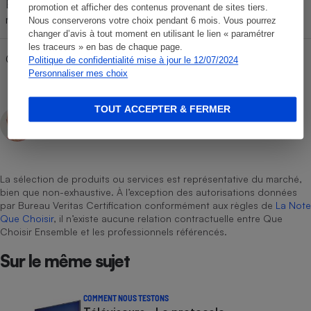
Embouts (pour les intra-aural) ou
promotion et afficher des contenus provenant de sites tiers.
mousses (pour les casques)
Nous conserverons votre choix pendant 6 mois. Vous pourrez
changer d’avis à tout moment en utilisant le lien « paramétrer
les traceurs » en bas de chaque page.
Câbles (pour les casques)
Politique de confidentialité mise à jour le 12/07/2024
Personnaliser mes choix
TOUT ACCEPTER & FERMER
François Palemon
Rédacteur technique
La sélection de produits ou services est représentative du marché,
bien que non-exhaustive. À l’exception des autorisations données
par Bureau Veritas Certification conformément aux règles de
La Note
Que Choisir
, il n’existe aucune relation contractuelle entre Que
Choisir Ensemble et les professionnels référencés.
Sur le même sujet
COMMENT NOUS TESTONS