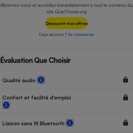
Téléphone mobile -
Abonnez-vous et accédez immédiatement à tout le contenu du
Smartphone
site QueChoisir.org
Plaque de cuisson à
induction
Découvrir nos offres
Déjà abonné ?
Se connecter
Climatiseur -
Ventilateur
Évaluation Que Choisir
Antivirus
Climatiseur -
Qualité audio
Ventilateur
Confort et facilité d'emploi
Liaison sans fil Bluetooth