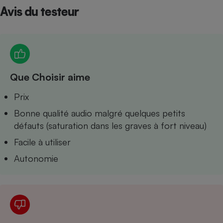
Avis du testeur
Petit électroménager - U
Complément
alimentaire
Mutuelle
Assurance emprunteur
Que Choisir aime
Matelas
Prix
Champagne
bouteille
Bonne qualité audio malgré quelques petits
Banque en 
défauts (saturation dans les graves à fort niveau)
Téléviseur
Antimoustique
Facile à utiliser
Lave-linge
Autonomie
Radiateur électrique