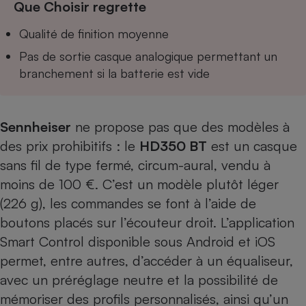
Que Choisir regrette
Téléphone mobile -
Smartphone
Plaque de cuisson à
Qualité de finition moyenne
induction
Pas de sortie casque analogique permettant un
branchement si la batterie est vide
Climatiseur -
Ventilateur
Sennheiser
ne propose pas que des modèles à
des prix prohibitifs : le
HD350 BT
est un casque
Antivirus
sans fil de type fermé, circum-aural, vendu à
Climatiseur -
moins de 100 €. C’est un modèle plutôt léger
Ventilateur
(226 g), les commandes se font à l’aide de
boutons placés sur l’écouteur droit. L’application
Smart Control disponible sous Android et iOS
permet, entre autres, d’accéder à un équaliseur,
avec un préréglage neutre et la possibilité de
mémoriser des profils personnalisés, ainsi qu’un