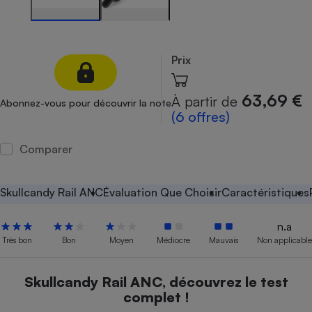
Petit électroménager - U
Complément
alimentaire
Mutuelle
Prix
Assurance emprunteur
63,69 €
À partir de
Abonnez-vous pour découvrir la note
(6 offres)
Matelas
Champagne
Comparer
bouteille
Banque en 
Téléviseur
Skullcandy Rail ANC
Évaluation Que Choisir
Caractéristiques
Antimoustique
Lave-linge
n.a
Très bon
Bon
Moyen
Médiocre
Mauvais
Non applicable
Radiateur électrique
Skullcandy Rail ANC, découvrez le test
complet !