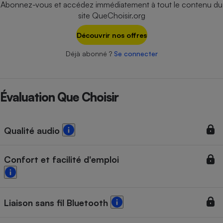
Abonnez-vous et accédez immédiatement à tout le contenu du
Téléphone mobile -
Smartphone
site QueChoisir.org
Plaque de cuisson à
induction
Découvrir nos offres
Déjà abonné ?
Se connecter
Climatiseur -
Ventilateur
Évaluation Que Choisir
Antivirus
Qualité audio
Climatiseur -
Ventilateur
Confort et facilité d'emploi
Liaison sans fil Bluetooth