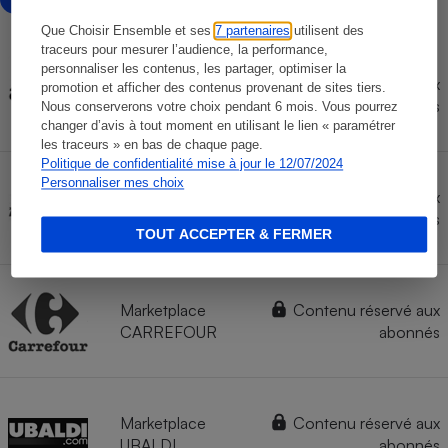
Que Choisir Ensemble et ses
7 partenaires
utilisent des
traceurs pour mesurer l’audience, la performance,
personnaliser les contenus, les partager, optimiser la
Contenu réservé aux
promotion et afficher des contenus provenant de sites tiers.
AMAZON
abonnés
Nous conserverons votre choix pendant 6 mois. Vous pourrez
changer d’avis à tout moment en utilisant le lien « paramétrer
les traceurs » en bas de chaque page.
Politique de confidentialité mise à jour le 12/07/2024
Personnaliser mes choix
Marketplace
Contenu réservé aux
AUCHAN
abonnés
TOUT ACCEPTER & FERMER
Marketplace
Contenu réservé aux
CARREFOUR
abonnés
Marketplace
Contenu réservé aux
UBALDI
abonnés