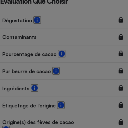
Évaluation Que Choisir
Téléphone mobile -
Smartphone
Plaque de cuisson à
induction
Dégustation
Contaminants
Climatiseur -
Ventilateur
Pourcentage de cacao
Antivirus
Pur beurre de cacao
Climatiseur -
Ventilateur
Ingrédients
Étiquetage de l’origine
Origine(s) des fèves de cacao