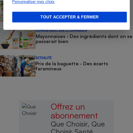
Personnaliser mes choix
COMMENT NOUS TESTONS
Mayonnaises - Le protocole
TOUT ACCEPTER & FERMER
COMMENTAIRES SUR LE COMPARATIF
Mayonnaises - Des ingrédients dont on se
passerait bien
ACTUALITÉ
Prix de la baguette - Des écarts
faramineux
Offrez un
abonnement
Que Choisir, Que
Choisir Santé