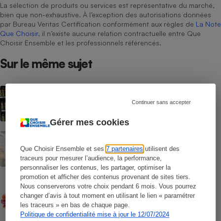
La sélection de produits ou services est représentative du marché,
bien que non-exhaustive. À l’exception des autorisations données
par Bureau Veritas Certification conformément aux règles de
La Note
Que Choisir
, il n’existe aucune relation contractuelle entre Que
Choisir Ensemble et les professionnels référencés.
Sur le même sujet
ACTUALITÉ
Huiles d’olive : chères malgré de
Continuer sans accepter
meilleures récoltes
Gérer mes cookies
ACTUALITÉ
Rappel Lidl : des œufs contaminés par la
Que Choisir Ensemble et ses
7 partenaires
utilisent des
salmonelle
traceurs pour mesurer l’audience, la performance,
personnaliser les contenus, les partager, optimiser la
promotion et afficher des contenus provenant de sites tiers.
CONSEILS
Nous conserverons votre choix pendant 6 mois. Vous pourrez
Pesticides - Bien choisir ses fruits et
changer d’avis à tout moment en utilisant le lien « paramétrer
légumes d’été
les traceurs » en bas de chaque page.
Politique de confidentialité mise à jour le 12/07/2024