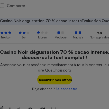
Comparer
Petit électroménager - U
Complément
alimentaire
Mutuelle
Casino Noir dégustation 70 % cacao intense
Évaluation Que
Assurance emprunteur
n.a
Très bon
Bon
Moyen
Médiocre
Mauvais
Non applicable
Matelas
Champagne
Casino Noir dégustation 70 % cacao intense,
bouteille
Banque en 
découvrez le test complet !
Téléviseur
Abonnez-vous et accédez immédiatement à tout le contenu du
Antimoustique
site QueChoisir.org
Lave-linge
Découvrir nos offres
Déjà abonné ?
Se connecter
Radiateur électrique