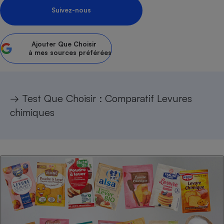
Suivez-nous
Petit électroménager - U
Complément
alimentaire
Mutuelle
Ajouter
Que Choisir
Assurance emprunteur
à mes sources préférées
Matelas
→ Test Que Choisir :
Comparatif Levures
Champagne
bouteille
chimiques
Banque en 
Téléviseur
Antimoustique
Lave-linge
Radiateur électrique