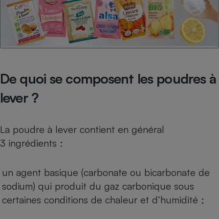
Téléphone mobile -
Smartphone
Plaque de cuisson à
induction
Climatiseur -
De quoi se composent les poudres à
Ventilateur
lever ?
Antivirus
La poudre à lever contient en général
Climatiseur -
Ventilateur
3 ingrédients :
un agent basique (carbonate ou bicarbonate de
sodium) qui produit du gaz carbonique sous
certaines conditions de chaleur et d’humidité ;