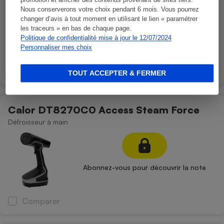
promotion et afficher des contenus provenant de sites tiers.
Nous conserverons votre choix pendant 6 mois. Vous pourrez
changer d’avis à tout moment en utilisant le lien « paramétrer
les traceurs » en bas de chaque page.
Abonnez-vous pour découvrir la note
Politique de confidentialité mise à jour le 12/07/2024
Personnaliser mes choix
Comparer
TOUT ACCEPTER & FERMER
Calor DT8270C0 Access Steam Force
Défroisseur à main
Abonnez-vous pour découvrir la note
Comparer