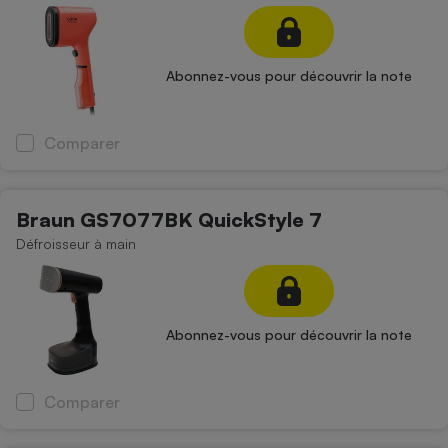
Petit électroménager - U
Complément
alimentaire
Abonnez-vous pour découvrir la note
Mutuelle
Assurance emprunteur
Comparer
Matelas
Champagne
Braun GS7077BK QuickStyle 7
bouteille
Banque en 
Défroisseur à main
Téléviseur
Antimoustique
Lave-linge
Abonnez-vous pour découvrir la note
Radiateur électrique
Comparer