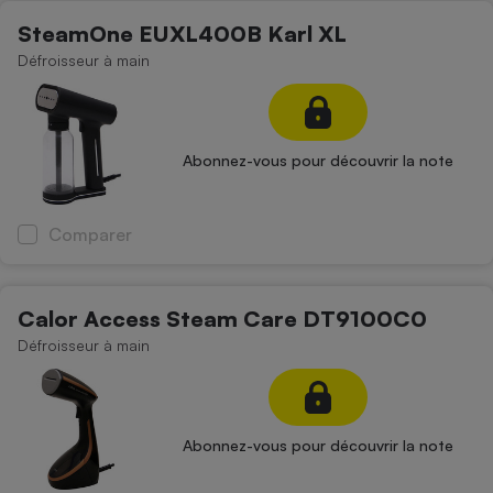
Téléphone mobile -
SteamOne EUXL400B Karl XL
Smartphone
Plaque de cuisson à
Défroisseur à main
induction
Climatiseur -
Abonnez-vous pour découvrir la note
Ventilateur
Comparer
Antivirus
Climatiseur -
Ventilateur
Calor Access Steam Care DT9100C0
Défroisseur à main
Abonnez-vous pour découvrir la note