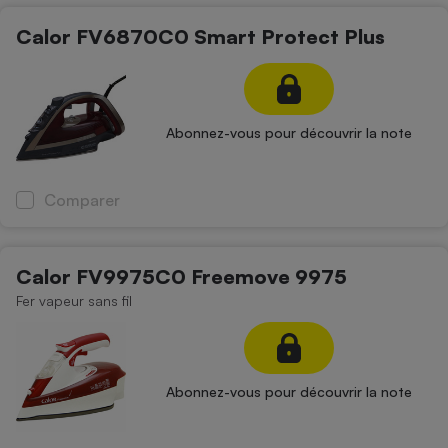
Petit électroménager - U
Calor FV6870C0 Smart Protect Plus
Complément
alimentaire
Mutuelle
Assurance emprunteur
Abonnez-vous pour découvrir la note
Matelas
Comparer
Champagne
bouteille
Banque en 
Téléviseur
Calor FV9975C0 Freemove 9975
Antimoustique
Lave-linge
Fer vapeur sans fil
Abonnez-vous pour découvrir la note
Radiateur électrique