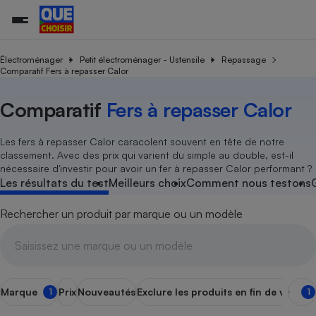
Électroménager
Petit électroménager - Ustensile
Repassage
Comparatif Fers à repasser Calor
Additifs a
Comparate
Comparatif
Comparateu
Comparatif
Comparateu
Comparatif
Comparati
Substances
Toutes les actualités
Tous les services
Tous nos combats
L’association
Organismes de défense 
Train
Comparatif
Fers à repasser Calor
supermarc
cosmétiqu
Comparateu
Achat - Vente - Travaux
Démarche administrative
Enquêtes
Nos actions
Nos missions
Système judiciaire
Transport aérien
gratuit
Copropriété
Famille
Les fers à repasser Calor caracolent souvent en tête de notre
Guides d'achat
Nos grandes victoires
Notre méthodologie
classement. Avec des prix qui varient du simple au double, est-il
Location
Senior
nécessaire d'investir pour avoir un fer à repasser Calor performant ?
Comparateu
Comparate
Comparati
Comparatif
Comparate
Comparatif
Comparatif
Conseils
Les billets de la présidente
Notre financement
supermarc
électrique
Les résultats du test
Meilleurs choix
Comment nous testons
Service marchand
Magasin - Grande surfac
Sport
Soumettre un litige
Brèves
Nos associations locales
Nos partenaires
Air
Marketing - Fidélisation
Vacances - Tourisme
Lettres types
Rechercher un produit par marque ou un modèle
Nous rejoindre
Nous rejoindre
Déchet
Méthode de vente - Abu
Rencontrer une association locale
Comparate
Comparatif
Comparatif
Comparatif
Comparatif
En savoir plus sur Que Choisir Ensemble
Eau
s
Agriculture
Achat - Vente - Location
Energie
Nutrition
Assurance auto
Marque
Prix
Nouveautés
Exclure les produits en fin de vie
Fer 
1
1
-nous ?
Produit alimentaire
Carburant
Comparati
Comparati
Comparati
Comparate