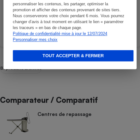
personnaliser les contenus, les partager, optimiser la
promotion et afficher des contenus provenant de sites tiers.
Nous conserverons votre choix pendant 6 mois. Vous pourrez
Abonnez-vous pour découvrir la note
changer d’avis à tout moment en utilisant le lien « paramétrer
les traceurs » en bas de chaque page.
Politique de confidentialité mise à jour le 12/07/2024
Comparer
Personnaliser mes choix
TOUT ACCEPTER & FERMER
81 produits archivés
Comparateur / Comparatif
Centres de repassage