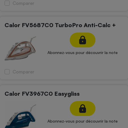
Comparer
Téléphone mobile -
Smartphone
Plaque de cuisson à
induction
Calor FV5687C0 TurboPro Anti-Calc +
Climatiseur -
Ventilateur
Abonnez-vous pour découvrir la note
Antivirus
Comparer
Climatiseur -
Ventilateur
Calor FV3967C0 Easygliss
Abonnez-vous pour découvrir la note