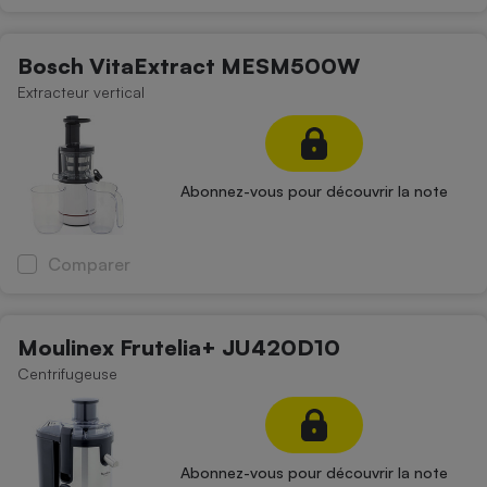
Téléphone mobile -
Smartphone
Plaque de cuisson à
Bosch VitaExtract MESM500W
induction
Extracteur vertical
Climatiseur -
Ventilateur
Abonnez-vous pour découvrir la note
Antivirus
Comparer
Climatiseur -
Ventilateur
Moulinex Frutelia+ JU420D10
Centrifugeuse
Abonnez-vous pour découvrir la note