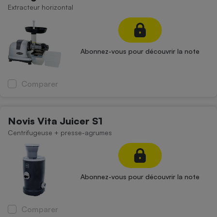
Extracteur horizontal
Petit électroménager - U
Complément
alimentaire
Mutuelle
Assurance emprunteur
Abonnez-vous pour découvrir la note
Comparer
Matelas
Champagne
bouteille
Banque en 
Novis Vita Juicer S1
Téléviseur
Centrifugeuse + presse-agrumes
Antimoustique
Lave-linge
Abonnez-vous pour découvrir la note
Radiateur électrique
Comparer