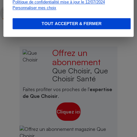
Politique de confidentialité mise à jour le 12/07/2024
Personnaliser mes choix
Gabrielle Théry
Rédactrice technique
TOUT ACCEPTER & FERMER
Offrez un
abonnement
Que Choisir, Que
Choisir Santé
Faites profiter vos proches de l'
expertise
de Que Choisir
.
Cliquez ici