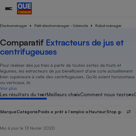
Électroménager
Petit électroménager - Ustensile
Robot ménager
Comparatif
Extracteurs de jus et
Additifs a
Comparate
Comparatif
Comparateu
Comparatif
Comparateu
Comparatif
Comparati
Substances
Toutes les actualités
Tous les services
Tous nos combats
L’association
Organismes de défense 
Train
supermarc
cosmétiqu
centrifugeuses
Comparateu
Achat - Vente - Travaux
Démarche administrative
Enquêtes
Nos actions
Nos missions
Système judiciaire
Transport aérien
gratuit
Copropriété
Famille
Guides d'achat
Nos grandes victoires
Notre méthodologie
Pour réaliser des jus frais à partir de toutes sortes de fruits et
Location
Senior
légumes, les extracteurs de jus bénéficient d’une cote actuellement
Comparateu
Comparate
Comparati
Comparatif
Comparate
Comparatif
Comparatif
Conseils
Les billets de la présidente
Notre financement
bien supérieure à celle des centrifugeuses. Qu’ils soient horizontaux
supermarc
électrique
Service marchand
Magasin - Grande surfac
Sport
Soumettre un litige
ou verticaux, ils
Brèves
Nos associations locales
Nos partenaires
Air
Voir plus
Marketing - Fidélisation
Vacances - Tourisme
Lettres types
Les résultats du test
Meilleurs choix
Comment nous testons
Nous rejoindre
Nous rejoindre
Déchet
Méthode de vente - Abu
Rencontrer une association locale
Comparate
Comparatif
Comparatif
Comparatif
Comparatif
En savoir plus sur Que Choisir Ensemble
Eau
s
Agriculture
Achat - Vente - Location
Marque
Catégorie
Poids « prêt à l’emploi »
Hauteur
Stop gouttes
Energie
Nutrition
Assurance auto
-nous ?
Mis à jour le 13 février 2020
Produit alimentaire
Carburant
Comparati
Comparati
Comparati
Comparate