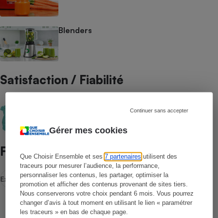
Blenders
Satisfaction / Fiabilité
Fiabilité robots culinaires - Quelles sont
les marques de robots (multifonctions,
Continuer sans accepter
pâtissiers et cuiseurs) les plus fiables ?
Gérer mes cookies
Filtres d’accès rapides
Que Choisir Ensemble et ses
7 partenaires
utilisent des
traceurs pour mesurer l’audience, la performance,
personnaliser les contenus, les partager, optimiser la
Extracteur de jus
Centrifugeuse
promotion et afficher des contenus provenant de sites tiers.
Nous conserverons votre choix pendant 6 mois. Vous pourrez
changer d’avis à tout moment en utilisant le lien « paramétrer
les traceurs » en bas de chaque page.