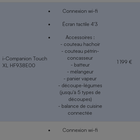
Connexion wi-fi
Écran tactile 4'3
Accessoires :
- couteau hachoir
- couteau pétrin-
concasseur
i-Companion Touch
1 199 €
- batteur
XL HF938E00
- mélangeur
- panier vapeur
- découpe-légumes
(jusqu'à 5 types de
découpes)
- balance de cuisine
connectée
Connexion wi-fi