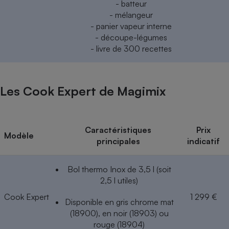
- batteur
- mélangeur
- panier vapeur interne
- découpe-légumes
- livre de 300 recettes
Les Cook Expert de Magimix
Caractéristiques
Prix
Modèle
principales
indicatif
Bol thermo Inox de 3,5 l (soit
2,5 l utiles)
Cook Expert
1 299 €
Disponible en gris chrome mat
(18900), en noir (18903) ou
rouge (18904)