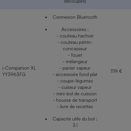
découpes)
Connexion Bluetooth
Accessoires :
- couteau hachoir
- couteau pétrin-
concasseur
- fouet
- mélangeur
i-Companion XL
- panier vapeur
1119 €
YY3963FG
- accessoire fond plat
- coupe-légumes
- cuiseur vapeur
- mini-bol de cuisson
- housse de transport
- livre de recettes
Capacité utile du bol :
3 l