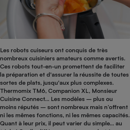
pression
Choisir son fioul
Assurance
Sécurité - Hygiène
Circulation routière
Choisir son pellet
Crédit immobilier
Banque - Crédit
Contrôle technique - Rép
Comparateur assurance emprunteur
Maison de retraite
Epargne - Fiscalité
Comparateu
Pièce détachée
Energie Moins Chère Ensemble
Comparatif réfrigérateur
Comparatif casque audio
Comparatif tondeuse ro
Moto
Comparatif plaque à indu
Comparatif barre de son
Comparatif poêle à gran
Supermarché - Drive
Les robots cuiseurs ont conquis de très
Comparatif hotte aspira
Comparatif imprimante m
Comparatif radiateur éle
nombreux cuisiniers amateurs comme avertis.
Électricité - Gaz
Hygiène - Beauté
Comparatif climatiseur m
Comparatif ordinateur p
Ces robots tout-en-un promettent de faciliter
Tous les comparateurs
Maladie - Médecine - Mé
Comparatif aspirateur bal
Comparatif ultrabook
Aménagement
la préparation et d'assurer la réussite de toutes
Toutes les cartes interactives
Système de santé - Com
Comparatif aspirateur tr
Comparatif tablette tacti
Supermarché - Drive
Bricolage - Jardinage
sortes de plats, jusqu'aux plus complexes.
Retraite
Comparatif cafetière au
Thermomix TM6, Companion XL, Monsieur
Chauffage
Speedtest - Testez le débit de votre
Cuisine Connect… Les modèles – plus ou
Mutuelle
Comparatif robot cuiseu
Image et son
Produit d'entretien
connexion Internet
moins réputés – sont nombreux mais n’offrent
Comparatif centrale vap
Comparateur auto
Informatique
Sécurité domestique
ni les mêmes fonctions, ni les mêmes capacités.
Internet
Quant à leur prix, il peut varier du simple… au
Gros électroménager
Téléphonie