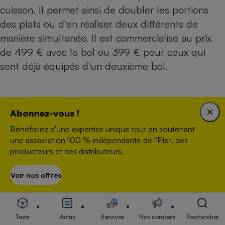
cuisson. Il permet ainsi de doubler les portions
des plats ou d'en réaliser deux différents de
manière simultanée. Il est commercialisé au prix
de 499 € avec le bol ou 399 € pour ceux qui
sont déjà équipés d'un deuxième bol.
Moulinex Companion
Abonnez-vous !
Bénéficiez d'une expertise unique tout en soutenant
une association 100 % indépendante de l'Etat, des
YouTube
conditionne la lecture de ses vidéos
producteurs et des distributeurs.
au dépôt de traceurs pour mieux cibler la
publicité selon votre navigation. En cliquant
Voir nos offres
S’abonner
sur « Activer la vidéo » les traceurs seront
déposés et vous pourrez visualiser la vidéo.
Tests
Actus
Services
Nos combats
Rechercher