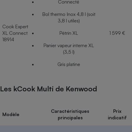
Connecté
Bol thermo Inox 4,8 l (soit
3,8 l utiles)
Cook Expert
XL Connect
Pétrin XL
1 599 €
18914
Panier vapeur interne XL
(3,5 l)
Gris platine
Les kCook Multi de Kenwood
Caractéristiques
Prix
Modèle
principales
indicatif