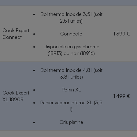
Bol thermo Inox de 3,5 l (soit
2,5 l utiles)
Cook Expert
Connecté
1 399 €
Connect
Disponible en gris chrome
(18913) ou noir (18916)
Bol thermo Inox de 4,8 l (soit
3,8 l utiles)
Pétrin XL
Cook Expert
1 499 €
XL 18909
Panier vapeur interne XL (3,5
l)
Gris platine