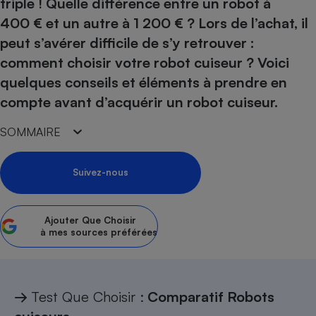
triple ! Quelle différence entre un robot à
400 € et un autre à 1 200 € ? Lors de l’achat, il
Petit électroménager - U
Complément
peut s’avérer difficile de s’y retrouver :
alimentaire
Mutuelle
comment choisir votre robot cuiseur ? Voici
Assurance emprunteur
quelques conseils et éléments à prendre en
compte avant d’acquérir un robot cuiseur.
SOMMAIRE
Matelas
Champagne
bouteille
Banque en 
Suivez-nous
Téléviseur
Antimoustique
Lave-linge
Ajouter
Que Choisir
à mes sources préférées
Radiateur électrique
→
Test Que Choisir :
Comparatif Robots