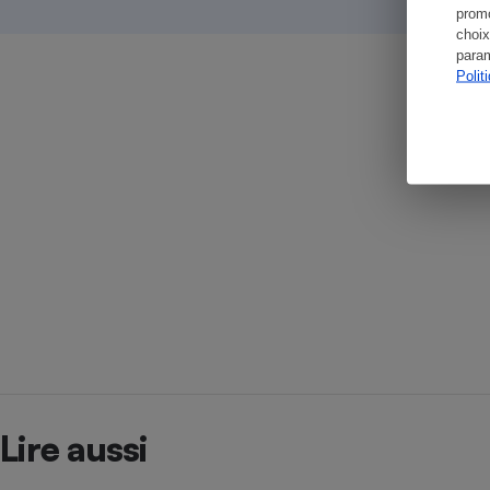
promo
choix
param
Polit
Lire aussi