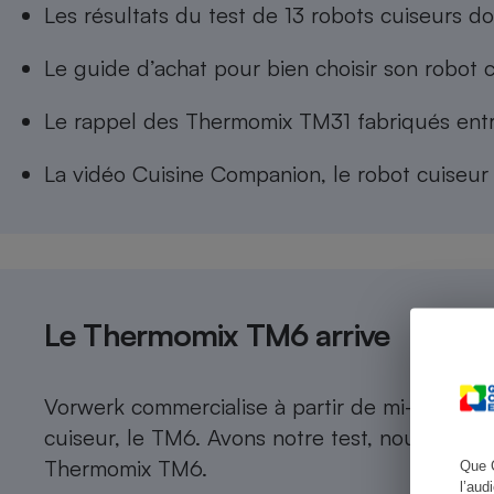
Les résultats du
test de 13 robots cuiseurs
do
Le guide d’achat pour
bien choisir son robot 
Cafetière à expresso
Le
rappel des Thermomix TM31
fabriqués ent
La
vidéo Cuisine Companion
, le robot cuiseu
Le Thermomix TM6 arrive
Robot ménager
Vorwerk commercialise à partir de mi-mai 2019
cuiseur, le TM6. Avons notre test, nous avon
Thermomix TM6
.
Que 
l’aud