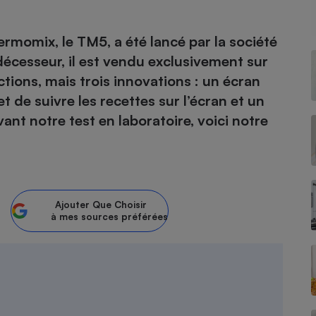
momix, le TM5, a été lancé par la société
écesseur, il est vendu exclusivement sur
- Ustensile
Foie gras
tions, mais trois innovations : un écran
t de suivre les recettes sur l’écran et un
Aide auditive
r
Assurance vie
nt notre test en laboratoire, voici notre
Poêle à granulés
gne - Comment choisir une
lle de champagne
en ligne
Ajouter
Que Choisir
à mes sources préférées
Ordinateur portable
Crème solaire
Lave-vaisselle