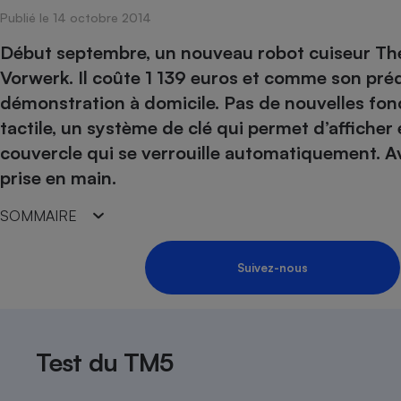
Publié le 14 octobre 2014
Internet
Début septembre, un nouveau robot cuiseur Ther
Gros électroménager
Téléphonie
Vorwerk. Il coûte 1 139 euros et comme son préd
Petit électroménager 
Complément
démonstration à domicile. Pas de nouvelles fonc
alimentaire
tactile, un système de clé qui permet d’afficher e
Mutuelle
Assurance emprunteu
couvercle qui se verrouille automatiquement. Ava
prise en main.
SOMMAIRE
Matelas
Champa
boutei
Banque 
Suivez-nous
Téléviseur
Antimoustique
Lave-linge
Test du TM5