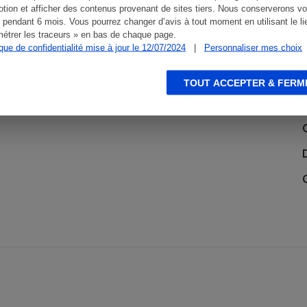
tion et afficher des contenus provenant de sites tiers. Nous conserverons vo
 pendant 6 mois. Vous pourrez changer d’avis à tout moment en utilisant le li
étrer les traceurs » en bas de chaque page.
ique de confidentialité mise à jour le 12/07/2024
|
Personnaliser mes choix
TOUT ACCEPTER & FERM