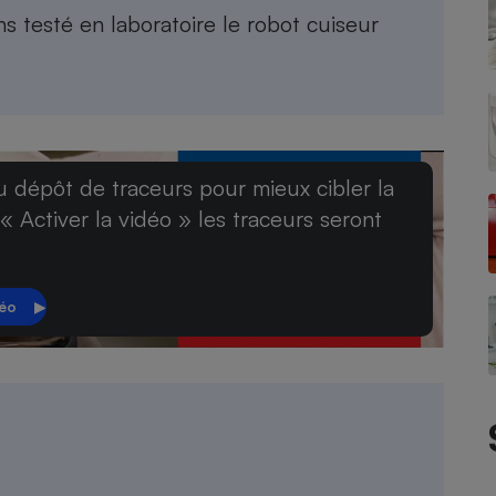
Électricité - Gaz
ons
testé en laboratoire le robot cuiseur
Appareil photo
numérique
Four encastrable
u dépôt de traceurs pour mieux cibler la
 « Activer la vidéo » les traceurs seront
Lessive
Aspirateur