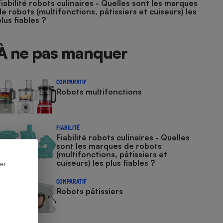
Fiabilité robots culinaires - Quelles sont les marques
de robots (multifonctions, pâtissiers et cuiseurs) les
plus fiables ?
À ne pas manquer
COMPARATIF
Robots multifonctions
FIABILITÉ
Fiabilité robots culinaires - Quelles
sont les marques de robots
(multifonctions, pâtissiers et
cuiseurs) les plus fiables ?
er
COMPARATIF
Robots pâtissiers