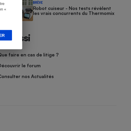
BRÈVE
tre
Robot cuiseur - Nos tests révèlent
en «
les vrais concurrents du Thermomix
Et aussi
ER
Que faire en cas de litige ?
Découvrir le forum
Consulter nos Actualités