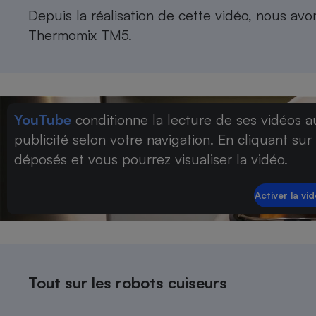
Radiateur électrique
Depuis la réalisation de cette vidéo, nous av
Thermomix TM5
.
Téléphone mobile -
Smartphone
Plaque de cuisson à
induction
YouTube
conditionne la lecture de ses vidéos a
publicité selon votre navigation. En cliquant sur
Climatiseur -
déposés et vous pourrez visualiser la vidéo.
Ventilateur
Antivirus
Climatiseur -
Ventilateur
Tout sur les robots cuiseurs