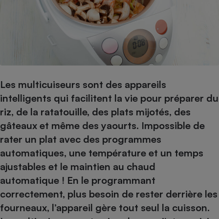
pression
Choisir son fioul
Assurance
Sécurité - Hygiène
Circulation routière
Choisir son pellet
Crédit immobilier
Banque - Crédit
Contrôle technique - Rép
Comparateur assurance emprunteur
Maison de retraite
Epargne - Fiscalité
Comparateu
Pièce détachée
Energie Moins Chère Ensemble
Comparatif réfrigérateur
Comparatif casque audio
Comparatif tondeuse ro
Moto
Comparatif plaque à indu
Comparatif barre de son
Comparatif poêle à gran
Supermarché - Drive
Les multicuiseurs sont des appareils
Comparatif hotte aspira
Comparatif imprimante m
Comparatif radiateur éle
intelligents qui facilitent la vie pour préparer du
Électricité - Gaz
Hygiène - Beauté
Comparatif climatiseur m
Comparatif ordinateur p
riz, de la ratatouille, des plats mijotés, des
Tous les comparateurs
Maladie - Médecine - Mé
Comparatif aspirateur bal
Comparatif ultrabook
Aménagement
gâteaux et même des yaourts. Impossible de
Toutes les cartes interactives
Système de santé - Com
Comparatif aspirateur tr
Comparatif tablette tacti
Supermarché - Drive
Bricolage - Jardinage
rater un plat avec des programmes
Retraite
Comparatif cafetière au
automatiques, une température et un temps
Chauffage
Speedtest - Testez le débit de votre
ajustables et le maintien au chaud
Mutuelle
Comparatif robot cuiseu
Image et son
Produit d'entretien
connexion Internet
automatique ! En le programmant
Comparatif centrale vap
Comparateur auto
Informatique
Sécurité domestique
correctement, plus besoin de rester derrière les
Internet
fourneaux, l’appareil gère tout seul la cuisson.
Gros électroménager
Téléphonie