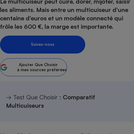
Le multicuiseur peut cuire, dorer, mijoter, saisir
les aliments. Mais entre un multicuiseur d’une
Petit électroménager - U
Complément
centaine d’euros et un modèle connecté qui
alimentaire
Mutuelle
frôle les 600 €, la marge est importante.
Assurance emprunteur
Suivez-nous
Matelas
Champagne
bouteille
Ajouter
Que Choisir
Banque en 
à mes sources préférées
Téléviseur
Antimoustique
Lave-linge
→ Test Que Choisir :
Comparatif
Multicuiseurs
Radiateur électrique