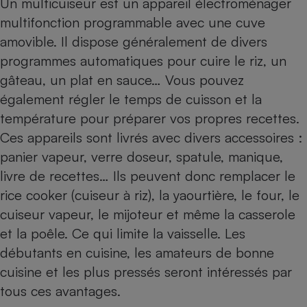
Un multicuiseur est un appareil électroménager
Téléphone mobile -
Smartphone
multifonction programmable avec une cuve
Plaque de cuisson à
amovible. Il dispose généralement de divers
induction
programmes automatiques pour cuire le riz, un
gâteau, un plat en sauce… Vous pouvez
également régler le temps de cuisson et la
Climatiseur -
Ventilateur
température pour préparer vos propres recettes.
Ces appareils sont livrés avec divers accessoires :
panier vapeur, verre doseur, spatule, manique,
Antivirus
livre de recettes… Ils peuvent donc remplacer le
Climatiseur -
Ventilateur
rice cooker (cuiseur à riz), la yaourtière, le four, le
cuiseur vapeur, le mijoteur et même la casserole
et la poêle. Ce qui limite la vaisselle. Les
débutants en cuisine, les amateurs de bonne
cuisine et les plus pressés seront intéressés par
tous ces avantages.