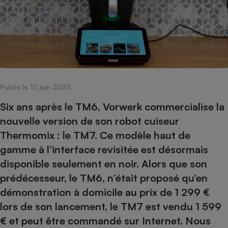
pression
Choisir son fioul
Assurance
Sécurité - Hygiène
Circulation routière
Choisir son pellet
Crédit immobilier
Banque - Crédit
Contrôle technique - Rép
Comparateur assurance emprunteur
Maison de retraite
Epargne - Fiscalité
Comparateu
Pièce détachée
Energie Moins Chère Ensemble
Comparatif réfrigérateur
Comparatif casque audio
Comparatif tondeuse ro
Moto
Comparatif plaque à indu
Comparatif barre de son
Comparatif poêle à gran
Supermarché - Drive
Publié le 10 juin 2025
Comparatif hotte aspira
Comparatif imprimante m
Comparatif radiateur éle
Électricité - Gaz
Hygiène - Beauté
Six ans après le TM6, Vorwerk commercialise la
Comparatif climatiseur m
Comparatif ordinateur p
Tous les comparateurs
nouvelle version de son robot cuiseur
Maladie - Médecine - Mé
Comparatif aspirateur bal
Comparatif ultrabook
Aménagement
Thermomix : le TM7. Ce modèle haut de
Toutes les cartes interactives
Système de santé - Com
Comparatif aspirateur tr
Comparatif tablette tacti
Supermarché - Drive
Bricolage - Jardinage
gamme à l’interface revisitée est désormais
Retraite
Comparatif cafetière au
Chauffage
disponible seulement en noir. Alors que son
Speedtest - Testez le débit de votre
Mutuelle
Comparatif robot cuiseu
prédécesseur, le TM6, n’était proposé qu’en
Image et son
Produit d'entretien
connexion Internet
Comparatif centrale vap
Comparateur auto
démonstration à domicile au prix de 1 299 €
Informatique
Sécurité domestique
lors de son lancement, le TM7 est vendu 1 599
Internet
€ et peut être commandé sur Internet. Nous
Gros électroménager
Téléphonie