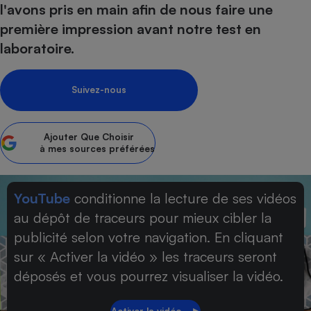
l'avons pris en main afin de nous faire une
Petit électroménager - U
première impression avant notre test en
Complément
alimentaire
laboratoire.
Mutuelle
Assurance emprunteur
Suivez-nous
Matelas
Ajouter
Que Choisir
Champagne
à mes sources préférées
bouteille
Banque en 
Téléviseur
YouTube
conditionne la lecture de ses vidéos
Antimoustique
Lave-linge
au dépôt de traceurs pour mieux cibler la
publicité selon votre navigation. En cliquant
sur « Activer la vidéo » les traceurs seront
Radiateur électrique
déposés et vous pourrez visualiser la vidéo.