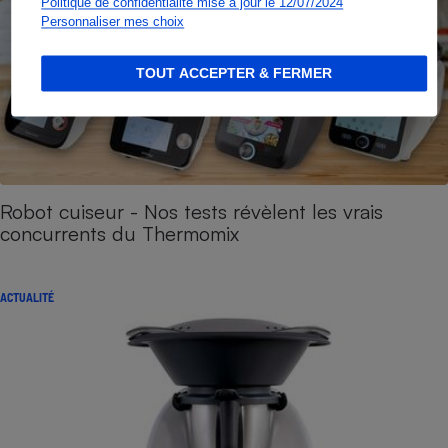
Politique de confidentialité mise à jour le 12/07/2024
Personnaliser mes choix
TOUT ACCEPTER & FERMER
Robot cuiseur - Nos tests révèlent les vrais
concurrents du Thermomix
ACTUALITÉ