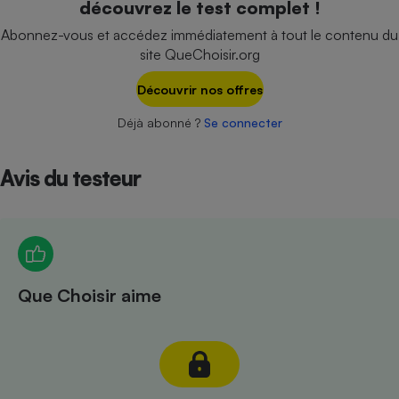
découvrez le test complet !
Téléphone mobile -
Smartphone
Abonnez-vous et accédez immédiatement à tout le contenu du
Plaque de cuisson à
site QueChoisir.org
induction
Découvrir nos offres
Déjà abonné ?
Se connecter
Climatiseur -
Ventilateur
Avis du testeur
Antivirus
Climatiseur -
Ventilateur
Que Choisir aime