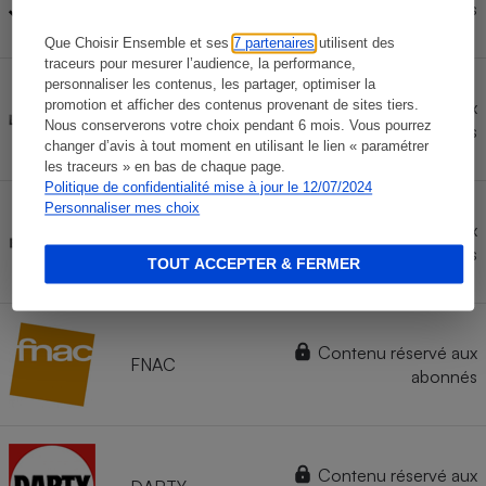
LEROYMERLIN
abonnés
Que Choisir Ensemble et ses
7 partenaires
utilisent des
traceurs pour mesurer l’audience, la performance,
personnaliser les contenus, les partager, optimiser la
Marketplace
Contenu réservé aux
promotion et afficher des contenus provenant de sites tiers.
LA
Nous conserverons votre choix pendant 6 mois. Vous pourrez
abonnés
REDOUTE
changer d’avis à tout moment en utilisant le lien « paramétrer
les traceurs » en bas de chaque page.
Politique de confidentialité mise à jour le 12/07/2024
Personnaliser mes choix
Marketplace
Contenu réservé aux
LECLERC
abonnés
TOUT ACCEPTER & FERMER
Contenu réservé aux
FNAC
abonnés
Contenu réservé aux