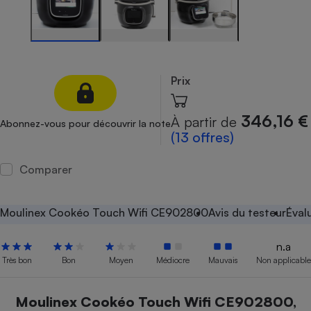
Petit électroménager - U
Complément
alimentaire
Mutuelle
Assurance emprunteur
Prix
346,16 €
À partir de
Abonnez-vous pour découvrir la note
Matelas
(13 offres)
Champagne
bouteille
Banque en 
Comparer
Téléviseur
Antimoustique
Lave-linge
Moulinex Cookéo Touch Wifi CE902800
Avis du testeur
Éval
n.a
Très bon
Bon
Moyen
Médiocre
Mauvais
Non applicable
Radiateur électrique
Moulinex Cookéo Touch Wifi CE902800,