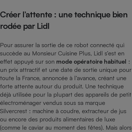
Téléphone mobile -
Smartphone
Créer l’attente : une technique bien
Plaque de cuisson à
induction
rodée par Lidl
Climatiseur -
Pour assurer la sortie de ce robot connecté qui
Ventilateur
succède au
Monsieur Cuisine Plus
, Lidl s’est en
effet appuyé sur son
mode opératoire habituel
:
Antivirus
un prix attractif et une date de sortie unique pour
toute la France, annoncée à l’avance, créant une
Climatiseur -
Ventilateur
forte attente autour du produit. Une technique
déjà utilisée pour la plupart des appareils de petit
électroménager vendus sous sa marque
Silvercrest :
machine à coudre
,
extracteur de jus
ou encore des produits alimentaires de luxe
(comme le
caviar
au moment des fêtes). Mais alors