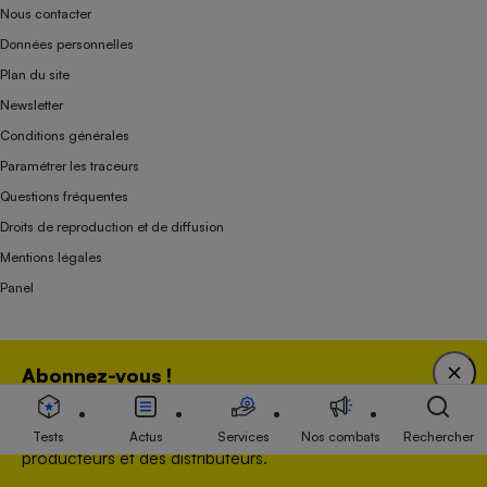
Nous contacter
Données personnelles
Plan du site
Newsletter
Conditions générales
Paramétrer les traceurs
Questions fréquentes
Droits de reproduction et de diffusion
Mentions légales
Panel
Association indépendante de l’État, des syndicats, des producteurs et des
Abonnez-vous !
distributeurs depuis 1951.
Bénéficiez d'une expertise unique tout en soutenant
une association 100 % indépendante de l'Etat, des
Tests
Actus
Services
Nos combats
Rechercher
producteurs et des distributeurs.