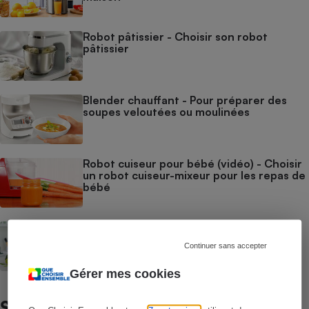
Robot pâtissier - Choisir son robot
pâtissier
Blender chauffant - Pour préparer des
soupes veloutées ou moulinées
Robot cuiseur pour bébé (vidéo) - Choisir
un robot cuiseur-mixeur pour les repas de
bébé
Blenders - Pour mixer et piler
Continuer sans accepter
Gérer mes cookies
Satisfaction / Fiabilité