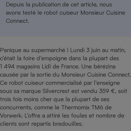
Depuis la publication de cet article, nous
Petit électroménager - U
avons
testé le robot cuiseur Monsieur Cuisine
Complément
alimentaire
Connect
.
Mutuelle
Assurance emprunteur
Panique au supermarché ! Lundi 3 juin au matin,
Matelas
c’était la foire d’empoigne dans la plupart des
Champagne
bouteille
1 494 magasins Lidl de France. Une bérézina
Banque en 
causée par la sortie du
Monsieur Cuisine Connect
.
Téléviseur
Ce robot cuiseur commercialisé par l’enseigne
Antimoustique
Lave-linge
sous sa marque Silvercrest est vendu 359 €, soit
trois fois moins cher que la plupart de ses
concurrents, comme le
Thermomix TM6 de
Vorwerk
. L’offre a attiré les foules et nombre de
Radiateur électrique
clients sont repartis bredouilles.