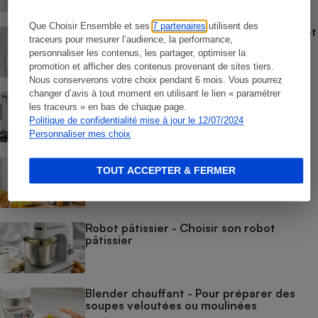
Que Choisir Ensemble et ses
7 partenaires
utilisent des
Robot cuiseur - Comment choisir un robot
traceurs pour mesurer l’audience, la performance,
cuiseur
personnaliser les contenus, les partager, optimiser la
promotion et afficher des contenus provenant de sites tiers.
Nous conserverons votre choix pendant 6 mois. Vous pourrez
changer d’avis à tout moment en utilisant le lien « paramétrer
Jus de fruits et légumes - Comment
les traceurs » en bas de chaque page.
choisir un extracteur de jus
Politique de confidentialité mise à jour le 12/07/2024
Personnaliser mes choix
Appareils à jus de fruits et légumes -
TOUT ACCEPTER & FERMER
Choisir son appareil pour presser ses jus
maison
Robot pâtissier - Choisir son robot
pâtissier
Blender chauffant - Pour préparer des
soupes veloutées ou moulinées