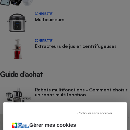
COMPARATIF
Multicuiseurs
COMPARATIF
Extracteurs de jus et centrifugeuses
Guide d’achat
Robots multifonctions - Comment choisir
un robot multifonction
Continuer sans accepter
Multicuiseur - Pour le riz, les plats mijotés,
les gâteaux…
Gérer mes cookies