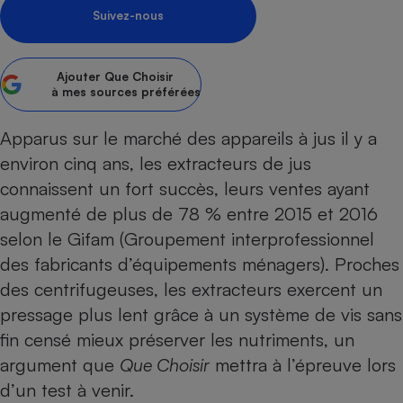
Suivez-nous
Petit électroménager - U
Complément
alimentaire
Mutuelle
Ajouter
Que Choisir
Assurance emprunteur
à mes sources préférées
Apparus sur le marché des appareils à jus il y a
environ cinq ans, les
extracteurs de jus
Matelas
Champagne
connaissent un fort succès, leurs ventes ayant
bouteille
Banque en 
augmenté de plus de 78 % entre 2015 et 2016
Téléviseur
selon le Gifam (Groupement interprofessionnel
Antimoustique
des fabricants d’équipements ménagers). Proches
Lave-linge
des centrifugeuses, les extracteurs exercent un
pressage plus lent grâce à un système de vis sans
fin censé mieux préserver les nutriments, un
Radiateur électrique
argument que
Que Choisir
mettra à l’épreuve lors
d’un test à venir.