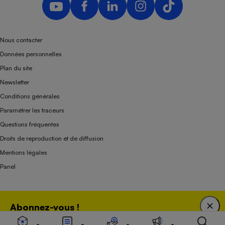
Nous contacter
Données personnelles
Plan du site
Newsletter
Conditions générales
Paramétrer les traceurs
Questions fréquentes
Droits de reproduction et de diffusion
Mentions légales
Panel
Association indépendante de l’État, des syndicats, des producteurs et des
Abonnez-vous !
distributeurs depuis 1951.
Bénéficiez d'une expertise unique tout en soutenant