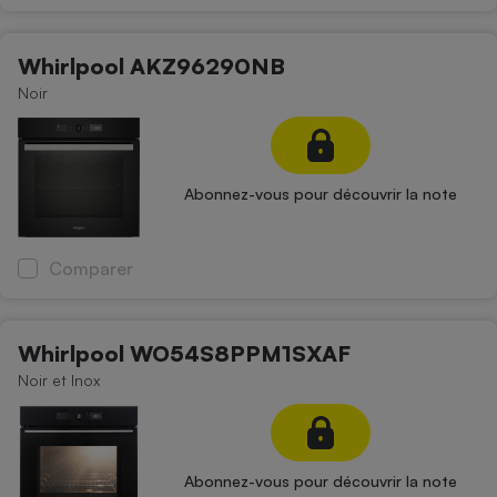
Téléphone mobile -
Smartphone
Plaque de cuisson à
Whirlpool AKZ96290NB
induction
Noir
Climatiseur -
Ventilateur
Abonnez-vous pour découvrir la note
Antivirus
Comparer
Climatiseur -
Ventilateur
Whirlpool WO54S8PPM1SXAF
Noir et Inox
Abonnez-vous pour découvrir la note