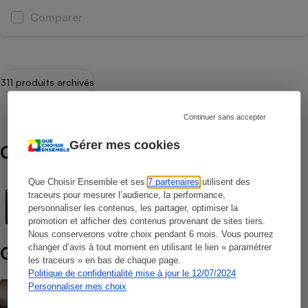
Comparer
311 produits archivés
Continuer sans accepter
Gérer mes cookies
Comparateur / Comparatif
Fours à micro-ondes
Que Choisir Ensemble et ses
7 partenaires
utilisent des
traceurs pour mesurer l’audience, la performance,
personnaliser les contenus, les partager, optimiser la
promotion et afficher des contenus provenant de sites tiers.
Nous conserverons votre choix pendant 6 mois. Vous pourrez
changer d’avis à tout moment en utilisant le lien « paramétrer
Guide d’achat
les traceurs » en bas de chaque page.
Politique de confidentialité mise à jour le 12/07/2024
Four à micro-ondes
Personnaliser mes choix