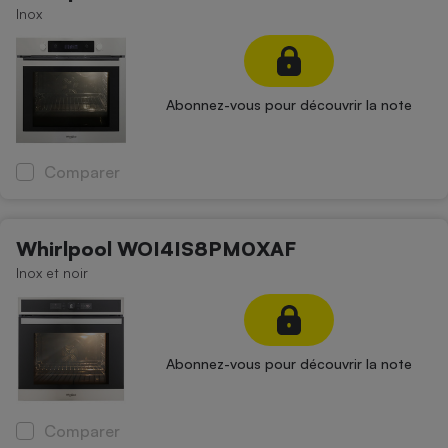
Inox
Petit électroménager - U
Complément
alimentaire
Mutuelle
Assurance emprunteur
Abonnez-vous pour découvrir la note
Comparer
Matelas
Champagne
bouteille
Banque en 
Whirlpool WOI4IS8PM0XAF
Téléviseur
Inox et noir
Antimoustique
Lave-linge
Abonnez-vous pour découvrir la note
Radiateur électrique
Comparer