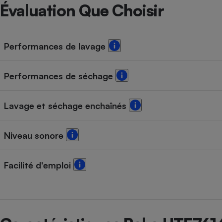
Radiateur électrique
Évaluation Que Choisir
Téléphone mobile -
Smartphone
Performances de lavage
Plaque de cuisson à
induction
Performances de séchage
Climatiseur -
Lavage et séchage enchaînés
Ventilateur
Niveau sonore
Antivirus
Climatiseur -
Facilité d'emploi
Ventilateur