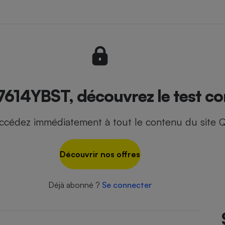
- Ustensile
Foie gras
Aide auditive
r
Assurance vie
614YBST, découvrez le test co
ccédez immédiatement à tout le contenu du site Q
Poêle à granulés
gne - Comment choisir une
lle de champagne
en ligne
Découvrir nos offres
Ordinateur portable
Crème solaire
Lave-vaisselle
Déjà abonné ?
Se connecter