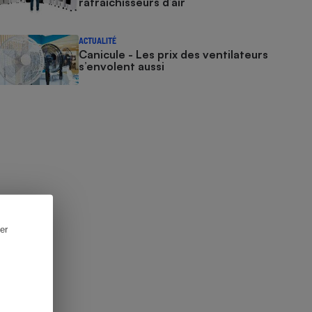
rafraîchisseurs d’air
ACTUALITÉ
Canicule - Les prix des ventilateurs
s’envolent aussi
er