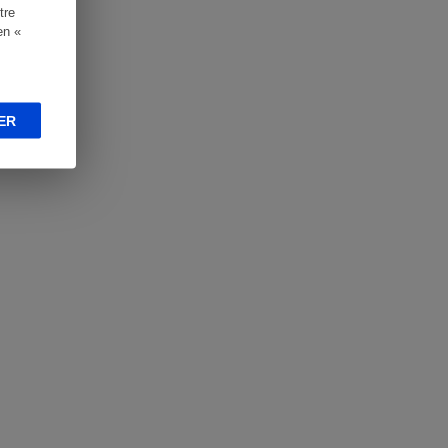
tre
en «
ER