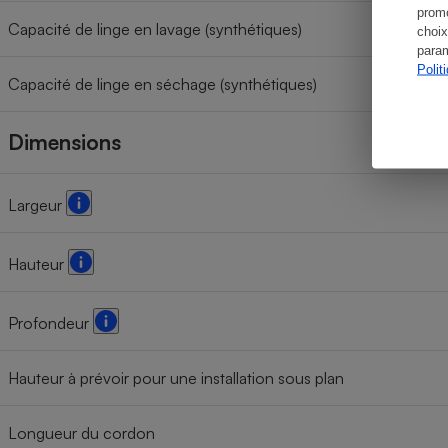
promo
Capacité de linge en lavage (synthétiques)
choix
param
Polit
Capacité de linge en séchage (synthétiques)
Dimensions
Largeur
Hauteur
Profondeur
Hauteur à prévoir pour une installation sous plan
Longueur du cordon