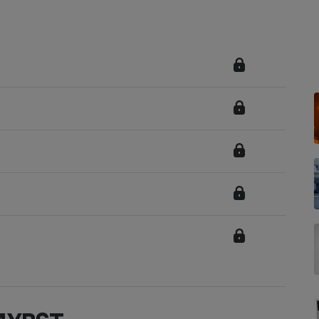
Électricité - Gaz
Appareil photo
numérique
Four encastrable
Lessive
Aspirateur