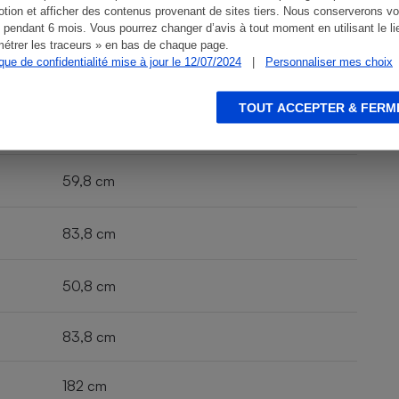
tion et afficher des contenus provenant de sites tiers. Nous conserverons vo
3 kg
 pendant 6 mois. Vous pourrez changer d’avis à tout moment en utilisant le li
étrer les traceurs » en bas de chaque page.
ique de confidentialité mise à jour le 12/07/2024
|
Personnaliser mes choix
3 kg
TOUT ACCEPTER & FERM
59,8 cm
83,8 cm
50,8 cm
83,8 cm
182 cm