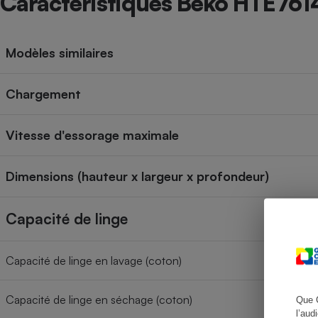
Caractéristiques Beko HTE76
Modèles similaires
Cafetière à expresso
Chargement
Vitesse d'essorage maximale
Dimensions (hauteur x largeur x profondeur)
Robot ménager
Capacité de linge
Capacité de linge en lavage (coton)
Capacité de linge en séchage (coton)
Que 
l’aud