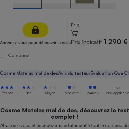
Petit électroménager - U
Complément
alimentaire
Mutuelle
Prix
Assurance emprunteur
1 290 €
Prix indicatif
Abonnez-vous pour découvrir la note
Comparer
Matelas
Champagne
bouteille
Banque en 
Cosme Matelas mal de dos
Avis du testeur
Évaluation Que Ch
Téléviseur
Antimoustique
Lave-linge
n.a
Très bon
Bon
Moyen
Médiocre
Mauvais
Non applicable
Cosme Matelas mal de dos, découvrez le test
Radiateur électrique
complet !
Abonnez-vous et accédez immédiatement à tout le contenu du