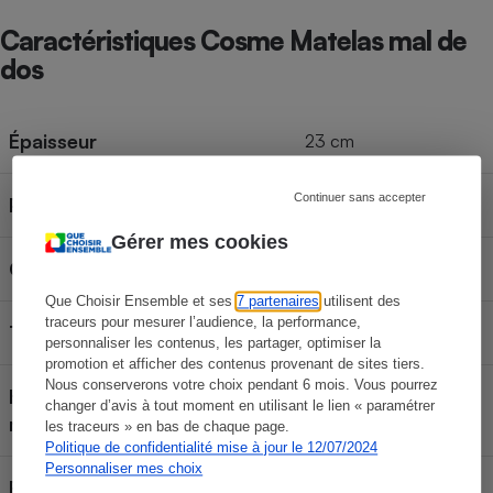
Caractéristiques Cosme Matelas mal de
dos
Épaisseur
23 cm
Continuer sans accepter
Poids
54 kg
Gérer mes cookies
Catégorie
Matelas 100 % naturel
Que Choisir Ensemble et ses
7 partenaires
utilisent des
traceurs pour mesurer l’audience, la performance,
Type
Latex
personnaliser les contenus, les partager, optimiser la
promotion et afficher des contenus provenant de sites tiers.
Nous conserverons votre choix pendant 6 mois. Vous pourrez
Housse retirable et lavable en
changer d’avis à tout moment en utilisant le lien « paramétrer
Non
machine
les traceurs » en bas de chaque page.
Politique de confidentialité mise à jour le 12/07/2024
Personnaliser mes choix
Face été/face hiver
Non