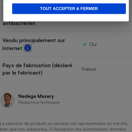
TOUT ACCEPTER & FERMER
Traitement anti-acariens et
Non
antibactérien
Vendu principalement sur
Oui
Internet
Pays de fabrication (déclaré
France
par le fabricant)
Nadège Mazery
Rédactrice technique
La sélection de produits ou services est représentative du marché,
bien que non-exhaustive. À l’exception des autorisations données