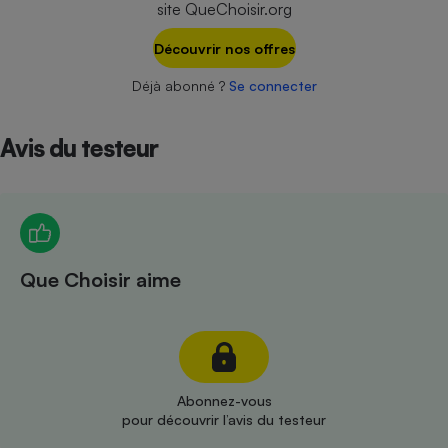
site QueChoisir.org
Téléphone mobile -
Smartphone
Plaque de cuisson à
Découvrir nos offres
induction
Déjà abonné ?
Se connecter
Avis du testeur
Climatiseur -
Ventilateur
Antivirus
Climatiseur -
Que Choisir aime
Ventilateur
Abonnez-vous
pour découvrir l’avis du testeur