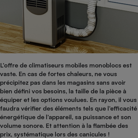
pression
Choisir son fioul
Assurance
Sécurité - Hygiène
Circulation routière
Choisir son pellet
Crédit immobilier
Banque - Crédit
Contrôle technique - Rép
Comparateur assurance emprunteur
Maison de retraite
Epargne - Fiscalité
Comparateu
Pièce détachée
Energie Moins Chère Ensemble
Comparatif réfrigérateur
Comparatif casque audio
Comparatif tondeuse ro
Moto
Comparatif plaque à indu
Comparatif barre de son
Comparatif poêle à gran
Supermarché - Drive
Comparatif hotte aspira
Comparatif imprimante m
Comparatif radiateur éle
Électricité - Gaz
Hygiène - Beauté
Comparatif climatiseur m
Comparatif ordinateur p
L’offre de climatiseurs mobiles monoblocs est
Tous les comparateurs
vaste. En cas de fortes chaleurs, ne vous
Maladie - Médecine - Mé
Comparatif aspirateur bal
Comparatif ultrabook
Aménagement
Toutes les cartes interactives
précipitez pas dans les magasins sans avoir
Système de santé - Com
Comparatif aspirateur tr
Comparatif tablette tacti
Supermarché - Drive
Bricolage - Jardinage
bien défini vos besoins, la taille de la pièce à
Retraite
Comparatif cafetière au
Chauffage
équiper et les options voulues. En rayon, il vous
Speedtest - Testez le débit de votre
Mutuelle
Comparatif robot cuiseu
Image et son
Produit d'entretien
faudra vérifier des éléments tels que l’efficacité
connexion Internet
Comparatif centrale vap
Comparateur auto
énergétique de l’appareil, sa puissance et son
Informatique
Sécurité domestique
volume sonore. Et attention à la flambée des
Internet
prix, systématique lors des canicules !
Gros électroménager
Téléphonie