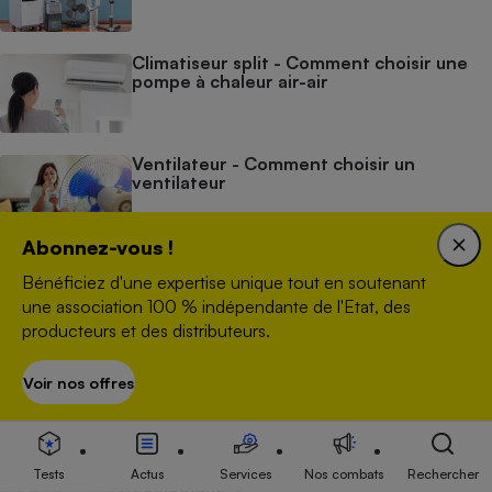
Climatiseur split - Comment choisir une
pompe à chaleur air-air
Ventilateur - Comment choisir un
ventilateur
Abonnez-vous !
Bénéficiez d'une expertise unique tout en soutenant
À ne pas manquer
une association 100 % indépendante de l'Etat, des
producteurs et des distributeurs.
ACTUALITÉ
Les vagues de chaleur ont déjà tué plus
Voir nos offres
S’abonner
de 6 000 personnes
ENQUÊTE
Climatisation : quel est son réel impact
Tests
Actus
Services
Nos combats
Rechercher