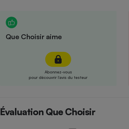
Radiateur électrique
Téléphone mobile -
Smartphone
Plaque de cuisson à
Que Choisir aime
induction
Climatiseur -
Ventilateur
Abonnez-vous
pour découvrir l’avis du testeur
Antivirus
Climatiseur -
Ventilateur
Évaluation Que Choisir