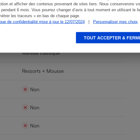
tion et afficher des contenus provenant de sites tiers. Nous conserverons vo
 pendant 6 mois. Vous pourrez changer d’avis à tout moment en utilisant le li
étrer les traceurs » en bas de chaque page.
27 cm
ique de confidentialité mise à jour le 12/07/2024
|
Personnaliser mes choix
44 kg
TOUT ACCEPTER & FERM
Matelas classique
Ressorts + Mousse
Non
Non
Non