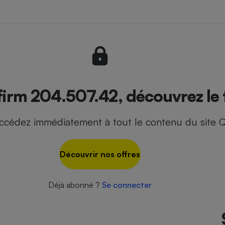
- Ustensile
Foie gras
Aide auditive
r
Assurance vie
firm 204.507.42, découvrez le 
ccédez immédiatement à tout le contenu du site Q
Poêle à granulés
gne - Comment choisir une
lle de champagne
en ligne
Découvrir nos offres
Ordinateur portable
Crème solaire
Lave-vaisselle
Déjà abonné ?
Se connecter