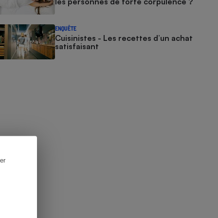
les personnes de forte corpulence ?
ENQUÊTE
Cuisinistes - Les recettes d’un achat
satisfaisant
er