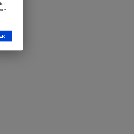
tre
en «
ER