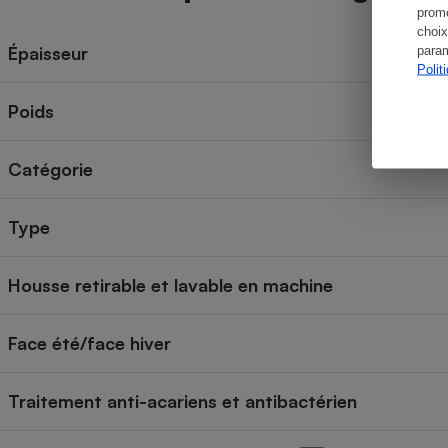
promo
choix
Épaisseur
param
Polit
Poids
Catégorie
Type
Housse retirable et lavable en machine
Face été/face hiver
Traitement anti-acariens et antibactérien