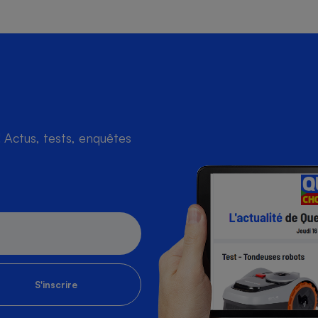
s
Réfrigérateur
Actus, tests, enquêtes
S'inscrire