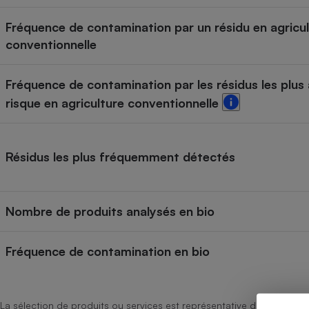
Internet
Fréquence de contamination par un résidu en agricu
Gros électroménager
Téléphonie
conventionnelle
Petit électroménager 
Complément
Fréquence de contamination par les résidus les plus 
alimentaire
Mutuelle
risque en agriculture conventionnelle
Assurance emprunteu
Résidus les plus fréquemment détectés
Matelas
Champa
boutei
Banque 
Nombre de produits analysés en bio
Téléviseur
Antimoustique
Lave-linge
Fréquence de contamination en bio
La sélection de produits ou services est représentative du marché, b