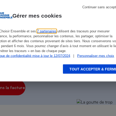
Électricité - Gaz
de
La Note Que Choisir
, il n’existe aucune relation
Continuer sans accept
encés.
Gérer mes cookies
Appareil photo
numérique
Four encastrable
Choisir Ensemble et ses
7 partenaires
utilisent des traceurs pour mesurer
ience, la performance, personnaliser les contenus, les partager, optimiser la
tion et afficher des contenus provenant de sites tiers. Nous conserverons vo
 pendant 6 mois. Vous pourrez changer d’avis à tout moment en utilisant le li
étrer les traceurs » en bas de chaque page.
Lessive
ique de confidentialité mise à jour le 12/07/2024
|
Personnaliser mes choix
TOUT ACCEPTER & FERM
on des autres
!
Aspirateur
s la facture