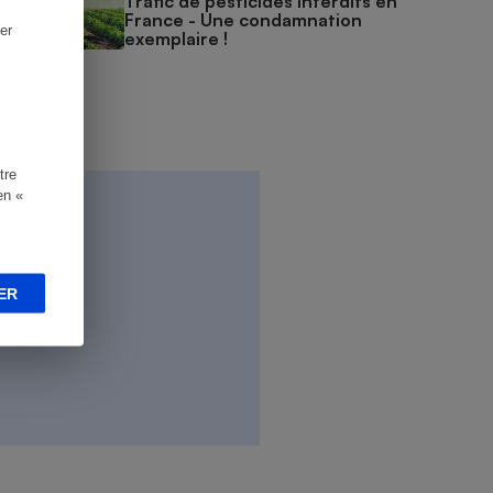
Trafic de pesticides interdits en
France - Une condamnation
er
exemplaire !
tre
en «
ER