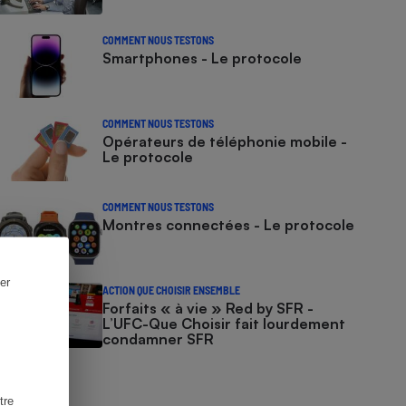
COMMENT NOUS TESTONS
Smartphones - Le protocole
COMMENT NOUS TESTONS
Opérateurs de téléphonie mobile -
Le protocole
COMMENT NOUS TESTONS
Montres connectées - Le protocole
er
ACTION QUE CHOISIR ENSEMBLE
Forfaits « à vie » Red by SFR -
L’UFC-Que Choisir fait lourdement
condamner SFR
tre