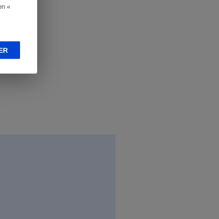
en «
ER