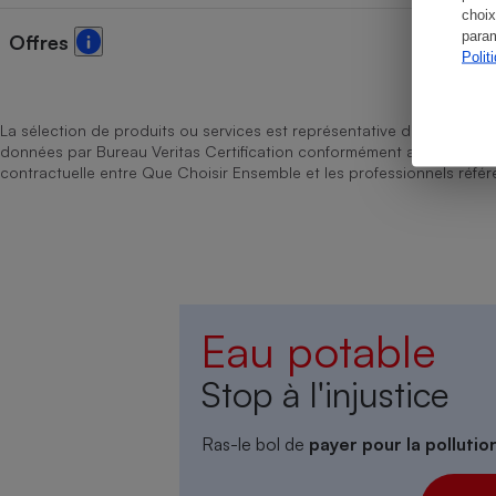
choix
param
Offres
Polit
Cafetière à expresso
La sélection de produits ou services est représentative du marché, b
données par Bureau Veritas Certification conformément aux règles 
contractuelle entre Que Choisir Ensemble et les professionnels référ
Robot ménager
Eau potable
Stop à l'injustice
Ras-le bol de
payer pour la polluti