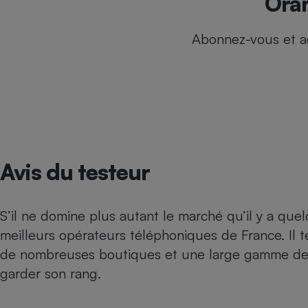
Oran
Internet
Abonnez-vous et a
Gros électroménager
Téléphonie
Petit électroménager 
Complément
alimentaire
Mutuelle
Assurance emprunteu
Avis du testeur
Matelas
Champa
boutei
Banque 
S’il ne domine plus autant le marché qu’il y a qu
Téléviseur
meilleurs opérateurs téléphoniques de France. Il t
Antimoustique
Lave-linge
de nombreuses boutiques et une large gamme de f
garder son rang.