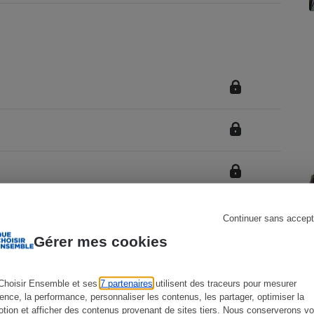
Électricité - Gaz
Appareil photo
numérique
Four encastrable
Lessive
Continuer sans accept
Aspirateur
Gérer mes cookies
Choisir Ensemble et ses
7 partenaires
utilisent des traceurs pour mesurer
ience, la performance, personnaliser les contenus, les partager, optimiser la
tion et afficher des contenus provenant de sites tiers. Nous conserverons vo