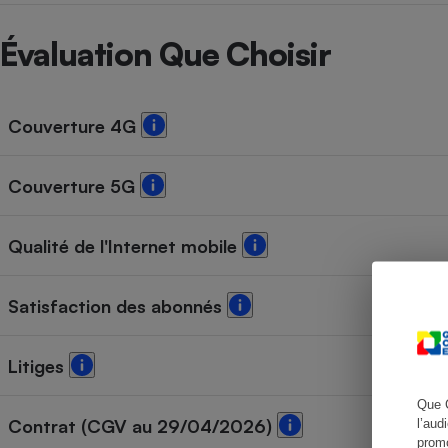
Radiateur électrique
Évaluation Que Choisir
Téléphone mobile -
Smartphone
Plaque de cuisson à
induction
Couverture 4G
Couverture 5G
Climatiseur -
Ventilateur
Qualité de l'Internet mobile
Antivirus
Satisfaction des abonnés
Climatiseur -
Ventilateur
Litiges
Que 
Contrat (CGV au 29/04/2026)
l’aud
promo