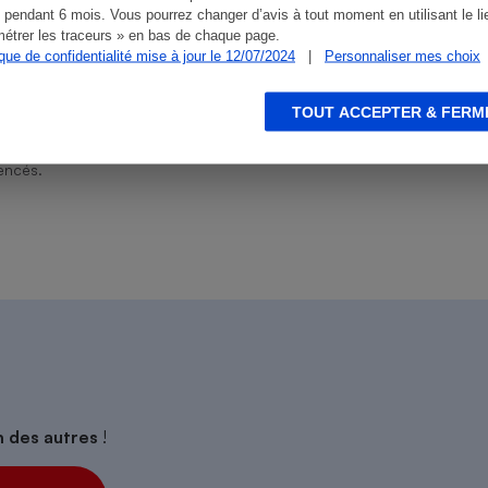
 pendant 6 mois. Vous pourrez changer d’avis à tout moment en utilisant le li
étrer les traceurs » en bas de chaque page.
ique de confidentialité mise à jour le 12/07/2024
|
Personnaliser mes choix
s
Réfrigérateur
TOUT ACCEPTER & FERM
ien que non-exhaustive. À l’exception des autorisations
de
La Note Que Choisir
, il n’existe aucune relation
encés.
on des autres
!