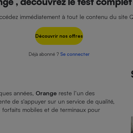
ge , découvrez le test complet 
ccédez immédiatement à tout le contenu du site Q
- Ustensile
Foie gras
Découvrir nos offres
Aide auditive
r
Assurance vie
Déjà abonné ?
Se connecter
Poêle à granulés
gne - Comment choisir une
lle de champagne
en ligne
elques années,
Orange
reste l’un des
Ordinateur portable
ente de s’appuyer sur un service de qualité,
Crème solaire
Lave-vaisselle
orfaits mobiles et de terminaux pour