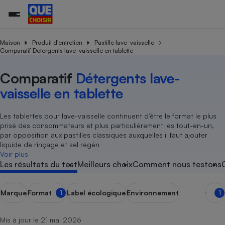
Maison
Produit d'entretien
Pastille lave-vaisselle
Comparatif Détergents lave-vaisselle en tablette
Additifs a
Comparate
Comparatif
Comparateu
Comparatif
Comparateu
Comparatif
Comparati
Substances
Toutes les actualités
Tous les services
Tous nos combats
L’association
Organismes de défense 
Train
Comparatif
Détergents lave-
supermarc
cosmétiqu
Comparateu
Achat - Vente - Travaux
Démarche administrative
vaisselle en tablette
Enquêtes
Nos actions
Nos missions
Système judiciaire
Transport aérien
gratuit
Copropriété
Famille
Guides d'achat
Nos grandes victoires
Notre méthodologie
Les tablettes pour lave-vaisselle continuent d’être le format le plus
Location
Senior
Comparateu
Comparate
Comparati
Comparatif
Comparate
Comparatif
Comparatif
Conseils
Les billets de la présidente
Notre financement
prisé des consommateurs et plus particulièrement les tout-en-un,
supermarc
électrique
Service marchand
Magasin - Grande surfac
Sport
Soumettre un litige
par opposition aux pastilles classiques auxquelles il faut ajouter
Brèves
Nos associations locales
Nos partenaires
Air
liquide de rinçage et sel régén
Marketing - Fidélisation
Vacances - Tourisme
Lettres types
Voir plus
Nous rejoindre
Nous rejoindre
Déchet
Les résultats du test
Meilleurs choix
Comment nous testons
Méthode de vente - Abu
Rencontrer une association locale
Comparate
Comparatif
Comparatif
Comparatif
Comparatif
En savoir plus sur Que Choisir Ensemble
Eau
s
Agriculture
Achat - Vente - Location
Marque
Format
Label écologique
Environnement
1
1
Energie
Nutrition
Assurance auto
-nous ?
Produit alimentaire
Carburant
Comparati
Comparati
Comparati
Comparate
Mis à jour le 21 mai 2026