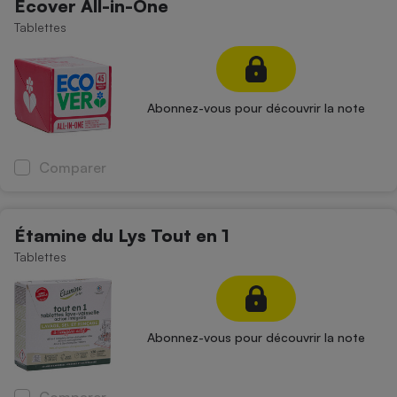
Ecover All-in-One
Petit électroménager - U
Tablettes
Complément
alimentaire
Mutuelle
Assurance emprunteur
Abonnez-vous pour découvrir la note
Comparer
Matelas
Champagne
bouteille
Banque en 
Téléviseur
Étamine du Lys Tout en 1
Antimoustique
Tablettes
Lave-linge
Abonnez-vous pour découvrir la note
Radiateur électrique