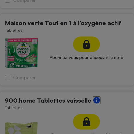
Comparer
Téléphone mobile -
Smartphone
Plaque de cuisson à
induction
Maison verte Tout en 1 à l’oxygène actif
Tablettes
Climatiseur -
Ventilateur
Abonnez-vous pour découvrir la note
Antivirus
Comparer
Climatiseur -
Ventilateur
900.home Tablettes vaisselle
Tablettes