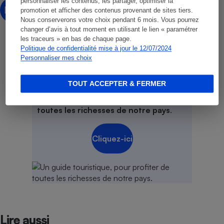
personnaliser les contenus, les partager, optimiser la
Mélanie Marchais
MM
promotion et afficher des contenus provenant de sites tiers.
Rédactrice technique
Nous conserverons votre choix pendant 6 mois. Vous pourrez
changer d’avis à tout moment en utilisant le lien « paramétrer
les traceurs » en bas de chaque page.
Politique de confidentialité mise à jour le 12/07/2024
Personnaliser mes choix
Vite !
Découvrez cet ouvrage
TOUT ACCEPTER & FERMER
Un guide touristique,
pour profiter de
toutes les richesses de notre pays
.
Cliquez-ici
Lire aussi