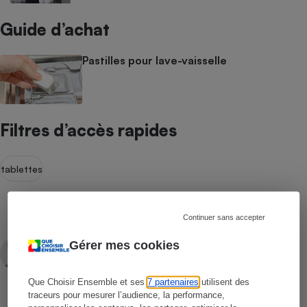
Guide d’achat
Pastilles pour lave-vaisselle
Filtres d’accès rapides
tablettes
Continuer sans accepter
Fabrice Pouliquen
Gérer mes cookies
Contacter l’auteur(e)
Que Choisir Ensemble et ses
7 partenaires
utilisent des
traceurs pour mesurer l’audience, la performance,