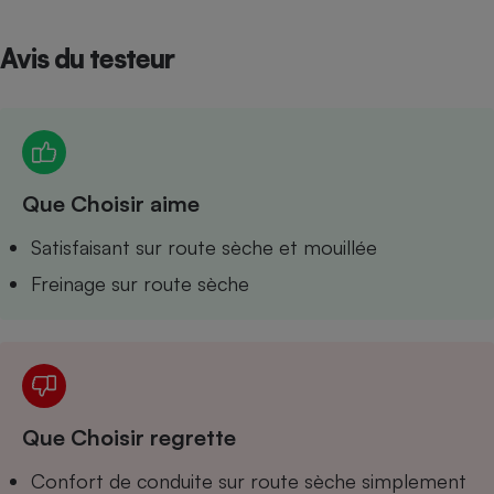
Petit électroménager - U
Complément
Avis du testeur
alimentaire
Mutuelle
Assurance emprunteur
Que Choisir aime
Matelas
Champagne
bouteille
Satisfaisant sur route sèche et mouillée
Banque en 
Freinage sur route sèche
Téléviseur
Antimoustique
Lave-linge
Radiateur électrique
Que Choisir regrette
Confort de conduite sur route sèche simplement