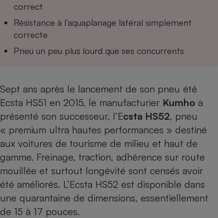
Téléphone mobile -
correct
Smartphone
Plaque de cuisson à
Résistance à l’aquaplanage latéral simplement
induction
correcte
Pneu un peu plus lourd que ses concurrents
Climatiseur -
Ventilateur
Sept ans après le lancement de son pneu été
Ecsta HS51 en 2015, le manufacturier
Kumho
a
Antivirus
présenté son successeur, l’E
csta HS52
, pneu
Climatiseur -
« premium ultra hautes performances » destiné
Ventilateur
aux voitures de tourisme de milieu et haut de
gamme. Freinage, traction, adhérence sur route
mouillée et surtout longévité sont censés avoir
été améliorés. L’Ecsta HS52 est disponible dans
une quarantaine de dimensions, essentiellement
de 15 à 17 pouces.