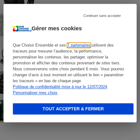
Continuer sans accepter
ACTUALITÉ
Centralepneus.fr - En roue libre
Gérer mes cookies
COMMENT NOUS TESTONS
Que Choisir Ensemble et ses
7 partenaires
utilisent des
Sièges auto - Le protocole
traceurs pour mesurer l’audience, la performance,
personnaliser les contenus, les partager, optimiser la
promotion et afficher des contenus provenant de sites tiers.
Nous conserverons votre choix pendant 6 mois. Vous pourrez
ACTUALITÉ
changer d’avis à tout moment en utilisant le lien « paramétrer
Pneus - Vers des pneus plus verts… et un
les traceurs » en bas de chaque page.
peu plus chers
Politique de confidentialité mise à jour le 12/07/2024
Personnaliser mes choix
ACTUALITÉ
Siège auto - Des sièges auto dangereux
TOUT ACCEPTER & FERMER
révélés par notre test