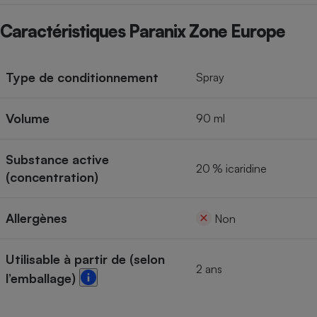
Cafetière à expressos
Caractéristiques Paranix Zone Europe
Type de conditionnement
Spray
Volume
90 ml
Substance active
Robot ménager
20 % icaridine
(concentration)
Allergènes
Non
Utilisable à partir de (selon
2 ans
l’emballage)