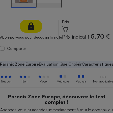
Petit électroménager - U
Complément
alimentaire
Mutuelle
Prix
Assurance emprunteur
5,70 €
Prix indicatif
Abonnez-vous pour découvrir la note
Comparer
Matelas
Champagne
bouteille
Banque en 
Paranix Zone Europe
Évaluation Que Choisir
Caractéristique
Téléviseur
Antimoustique
Lave-linge
n.a
Très bon
Bon
Moyen
Médiocre
Mauvais
Non applicable
Paranix Zone Europe, découvrez le test
Radiateur électrique
complet !
Abonnez-vous et accédez immédiatement à tout le contenu du