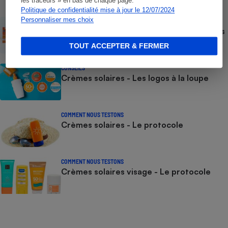
les traceurs » en bas de chaque page.
consommateurs
Politique de confidentialité mise à jour le 12/07/2024
Personnaliser mes choix
ACTUALITÉ
Crèmes solaires - Le bilan désastreux des
plateformes chinoises
TOUT ACCEPTER & FERMER
CONSEILS
Crèmes solaires - Les logos à la loupe
COMMENT NOUS TESTONS
Crèmes solaires - Le protocole
COMMENT NOUS TESTONS
Crèmes solaires visage - Le protocole