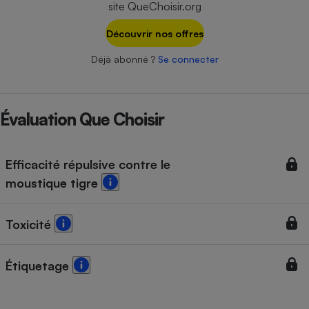
site QueChoisir.org
Téléphone mobile -
Smartphone
Plaque de cuisson à
Découvrir nos offres
induction
Déjà abonné ?
Se connecter
Climatiseur -
Ventilateur
Évaluation Que Choisir
Antivirus
Efficacité répulsive contre le
Climatiseur -
moustique tigre
Ventilateur
Toxicité
Étiquetage