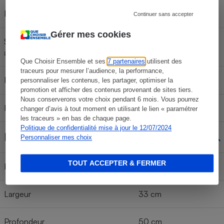
Balance séparée
Oui
Continuer sans accepter
Gérer mes cookies
Système de rangement des
Non
accessoires (boite, sac)
Que Choisir Ensemble et ses
7 partenaires
utilisent des
traceurs pour mesurer l’audience, la performance,
Recettes fournies
Non
personnaliser les contenus, les partager, optimiser la
promotion et afficher des contenus provenant de sites tiers.
Nous conserverons votre choix pendant 6 mois. Vous pourrez
Pieds antidérapants
Antidérapant
changer d’avis à tout moment en utilisant le lien « paramétrer
les traceurs » en bas de chaque page.
Politique de confidentialité mise à jour le 12/07/2024
Dimensions et poids
Personnaliser mes choix
TOUT ACCEPTER & FERMER
Hauteur
36 cm
Largeur
33 cm
Profondeur
50 cm