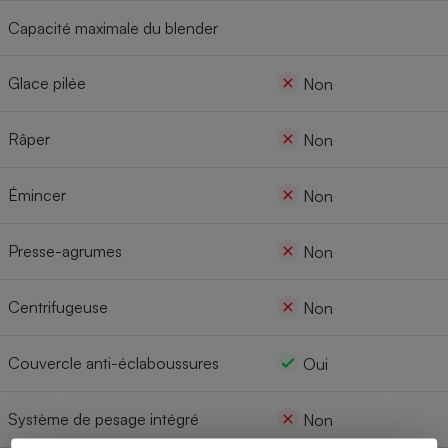
Capacité maximale du blender
Glace pilée
Non
Râper
Non
Émincer
Non
Presse-agrumes
Non
Centrifugeuse
Non
Couvercle anti-éclaboussures
Oui
Système de pesage intégré
Non