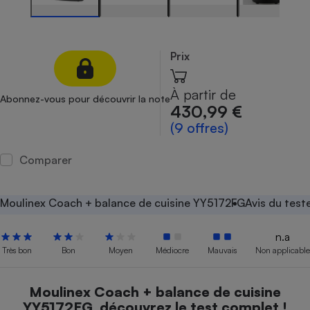
Petit électroménager - U
Complément
alimentaire
Prix
Mutuelle
Assurance emprunteur
À partir de
Abonnez-vous pour découvrir la note
430,99 €
(9 offres)
Matelas
Champagne
bouteille
Banque en 
Comparer
Téléviseur
Antimoustique
Lave-linge
Moulinex Coach + balance de cuisine YY5172FG
Avis du test
n.a
Très bon
Bon
Moyen
Médiocre
Mauvais
Non applicable
Radiateur électrique
Moulinex Coach + balance de cuisine
YY5172FG, découvrez le test complet !