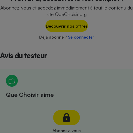
Téléphone mobile -
Abonnez-vous et accédez immédiatement à tout le contenu du
Smartphone
Plaque de cuisson à
site QueChoisir.org
induction
Découvrir nos offres
Déjà abonné ?
Se connecter
Climatiseur -
Ventilateur
Avis du testeur
Antivirus
Climatiseur -
Ventilateur
Que Choisir aime
Abonnez-vous