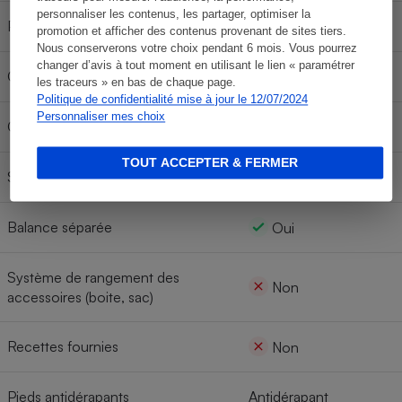
personnaliser les contenus, les partager, optimiser la
Presse-agrumes
Non
promotion et afficher des contenus provenant de sites tiers.
Nous conserverons votre choix pendant 6 mois. Vous pourrez
changer d’avis à tout moment en utilisant le lien « paramétrer
Centrifugeuse
Non
les traceurs » en bas de chaque page.
Politique de confidentialité mise à jour le 12/07/2024
Personnaliser mes choix
Couvercle anti-éclaboussures
Oui
TOUT ACCEPTER & FERMER
Système de pesage intégré
Non
Balance séparée
Oui
Système de rangement des
Non
accessoires (boite, sac)
Recettes fournies
Non
Pieds antidérapants
Antidérapant