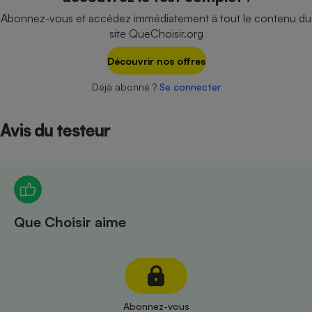
Téléphone mobile -
Abonnez-vous et accédez immédiatement à tout le contenu du
Smartphone
Plaque de cuisson à
site QueChoisir.org
induction
Découvrir nos offres
Déjà abonné ?
Se connecter
Climatiseur -
Ventilateur
Avis du testeur
Antivirus
Climatiseur -
Ventilateur
Que Choisir aime
Abonnez-vous