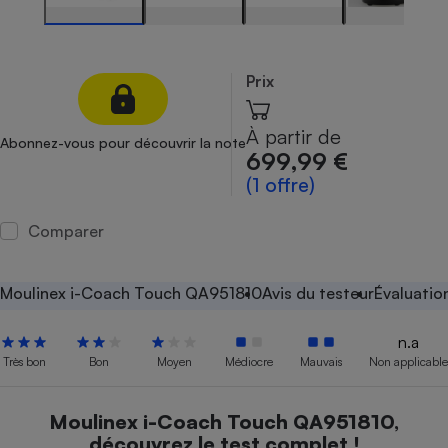
Petit électroménager - U
Complément
alimentaire
Prix
Mutuelle
Assurance emprunteur
À partir de
Abonnez-vous pour découvrir la note
699,99 €
(1 offre)
Matelas
Champagne
bouteille
Banque en 
Comparer
Téléviseur
Antimoustique
Lave-linge
Moulinex i-Coach Touch QA951810
Avis du testeur
Évaluatio
n.a
Très bon
Bon
Moyen
Médiocre
Mauvais
Non applicable
Radiateur électrique
Moulinex i-Coach Touch QA951810,
découvrez le test complet !