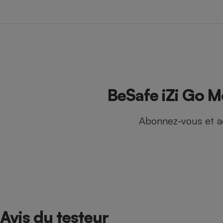
Internet
Gros électroménager
Téléphonie
Petit électroménager 
Complément
alimentaire
Mutuelle
Assurance emprunteu
BeSafe iZi Go Mo
Abonnez-vous et a
Matelas
Champa
boutei
Banque 
Téléviseur
Antimoustique
Lave-linge
Avis du testeur