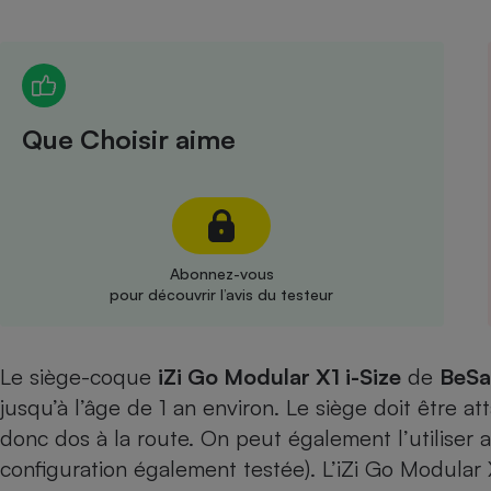
Radiateur électrique
Téléphone mobile -
Smartphone
Plaque de cuisson à
Que Choisir aime
induction
Climatiseur -
Ventilateur
Abonnez-vous
pour découvrir l’avis du testeur
Antivirus
Climatiseur -
Le siège-coque
iZi Go Modular X1 i-Size
Ventilateur
de
BeSa
jusqu’à l’âge de 1 an environ. Le siège doit être at
donc dos à la route. On peut également l’utiliser a
configuration également testée
). L’iZi Go Modular 