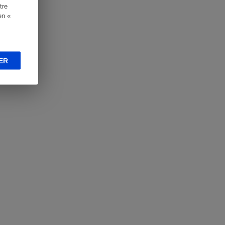
tre
en «
ER