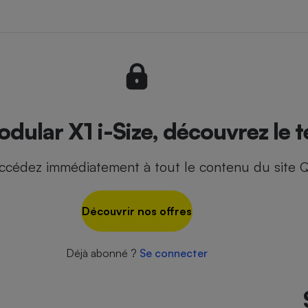
- Ustensile
Foie gras
Aide auditive
r
Assurance vie
dular X1 i-Size, découvrez le t
ccédez immédiatement à tout le contenu du site Q
Poêle à granulés
gne - Comment choisir une
lle de champagne
en ligne
Découvrir nos offres
Ordinateur portable
Crème solaire
Lave-vaisselle
Déjà abonné ?
Se connecter