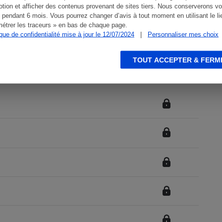
tion et afficher des contenus provenant de sites tiers. Nous conserverons vo
 pendant 6 mois. Vous pourrez changer d’avis à tout moment en utilisant le li
étrer les traceurs » en bas de chaque page.
ique de confidentialité mise à jour le 12/07/2024
|
Personnaliser mes choix
TOUT ACCEPTER & FERM