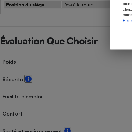
promo
choix
param
Polit
Évaluation Que Choisir
Poids
Sécurité
Facilité d'emploi
Confort
Santé et environnement