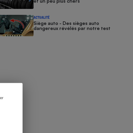
et un peu plus chers
ACTUALITÉ
Siège auto - Des sièges auto
dangereux révélés par notre test
er