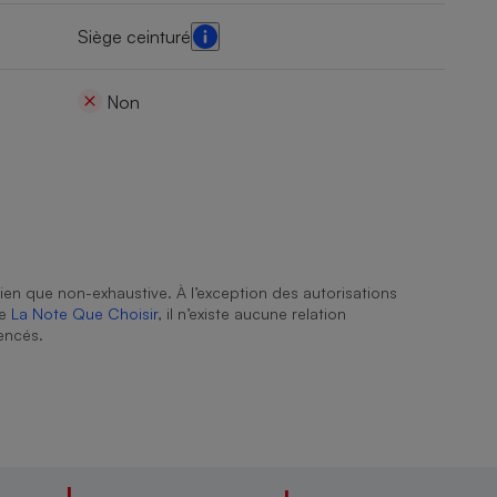
Siège ceinturé
Non
ien que non-exhaustive. À l’exception des autorisations
de
La Note Que Choisir
, il n’existe aucune relation
encés.