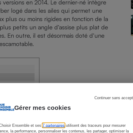
 versions en 2014. Le dernier-né intègre
ber logé dans les ailes qui permet une
ux plus ou moins rigides en fonction de la
lus petits un angle d’assise plus plat de
s
Réfrigérateur
s. En outre, il est désormais doté d’une
 escamotable.
Continuer sans accept
Gérer mes cookies
Choisir Ensemble et ses
7 partenaires
utilisent des traceurs pour mesurer
ience, la performance, personnaliser les contenus, les partager, optimiser la