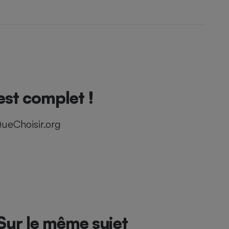
est complet !
ueChoisir.org
Sur le même sujet