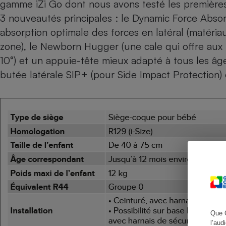
gamme iZi Go dont nous avons testé les premières
3 nouveautés principales : le Dynamic Force Absor
absorption optimale des forces en latéral (matéria
zone), le Newborn Hugger (une cale qui offre aux p
Cafetière à expresso
10°) et un appuie-tête mieux adapté à tous les âge
butée latérale SIP+ (pour Side Impact Protection)
Robot ménager
Que 
l’aud