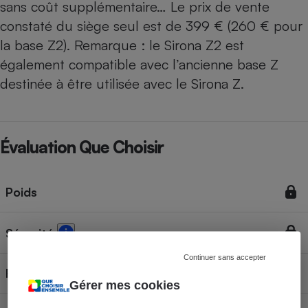
sans coût supplémentaire… Le prix de vente
constaté du siège seul est de 399 € (260 € pour
la base Z2). Remarque : le Sirona Z2 est
également compatible avec l’ancienne base Z
destinée à être utilisée avec le Sirona Z.
Évaluation Que Choisir
Poids
Sécurité
Continuer sans accepter
Facilité d'emploi
Gérer mes cookies