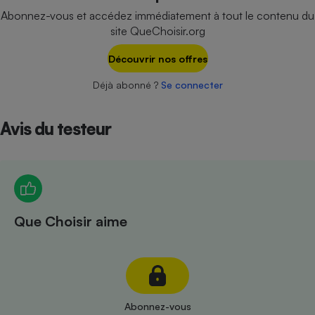
Téléphone mobile -
Abonnez-vous et accédez immédiatement à tout le contenu du
Smartphone
site QueChoisir.org
Plaque de cuisson à
induction
Découvrir nos offres
Déjà abonné ?
Se connecter
Climatiseur -
Ventilateur
Avis du testeur
Antivirus
Climatiseur -
Ventilateur
Que Choisir aime
Abonnez-vous