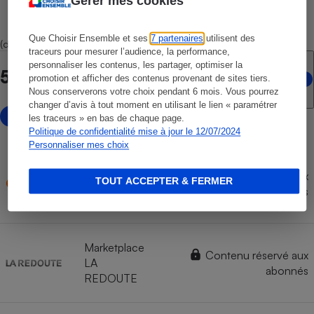
Gérer mes cookies
Que Choisir Ensemble et ses
7 partenaires
utilisent des
(dont 4 marketplaces)
traceurs pour mesurer l’audience, la performance,
personnaliser les contenus, les partager, optimiser la
5 points de vente en ligne
promotion et afficher des contenus provenant de sites tiers.
Nous conserverons votre choix pendant 6 mois. Vous pourrez
changer d’avis à tout moment en utilisant le lien « paramétrer
avec marketplace
les traceurs » en bas de chaque page.
Politique de confidentialité mise à jour le 12/07/2024
Personnaliser mes choix
Contenu réservé aux
TOUT ACCEPTER & FERMER
CDISCOUNT
abonnés
Marketplace
Contenu réservé aux
LA
abonnés
REDOUTE