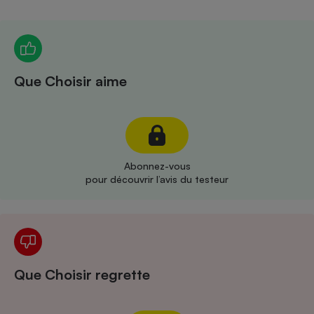
Téléphone mobile -
Smartphone
Plaque de cuisson à
induction
Que Choisir aime
Climatiseur -
Ventilateur
Antivirus
Abonnez-vous
pour découvrir l’avis du testeur
Climatiseur -
Ventilateur
Que Choisir regrette