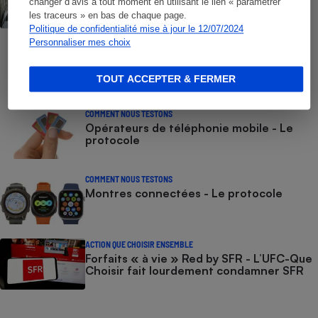
changer d’avis à tout moment en utilisant le lien « paramétrer
liste des numéros non surtaxés
les traceurs » en bas de chaque page.
Politique de confidentialité mise à jour le 12/07/2024
Personnaliser mes choix
COMMENT NOUS TESTONS
Smartphones - Le protocole
TOUT ACCEPTER & FERMER
COMMENT NOUS TESTONS
Opérateurs de téléphonie mobile - Le
protocole
COMMENT NOUS TESTONS
Montres connectées - Le protocole
ACTION QUE CHOISIR ENSEMBLE
Forfaits « à vie » Red by SFR - L’UFC-Que
Choisir fait lourdement condamner SFR