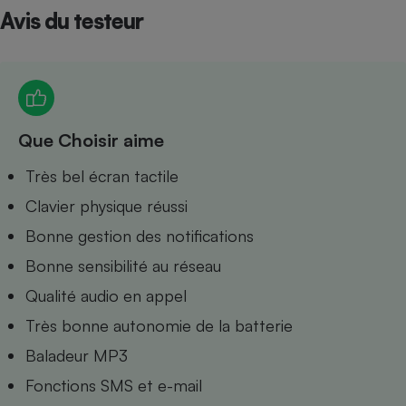
Avis du testeur
Petit électroménager - U
Complément
alimentaire
Mutuelle
Assurance emprunteur
Que Choisir aime
Matelas
Très bel écran tactile
Champagne
bouteille
Clavier physique réussi
Banque en 
Téléviseur
Bonne gestion des notifications
Antimoustique
Lave-linge
Bonne sensibilité au réseau
Qualité audio en appel
Très bonne autonomie de la batterie
Baladeur MP3
Radiateur électrique
Fonctions SMS et e-mail