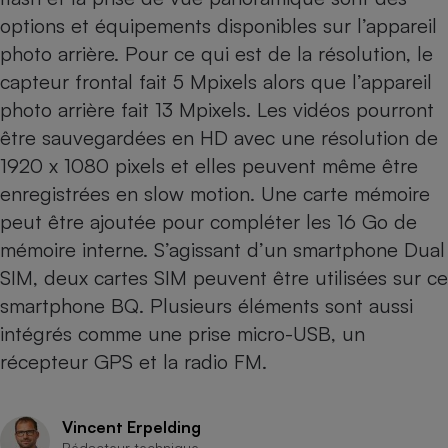
Téléphone mobile -
options et équipements disponibles sur l’appareil
Smartphone
Plaque de cuisson à
photo arrière. Pour ce qui est de la résolution, le
induction
capteur frontal fait 5 Mpixels alors que l’appareil
photo arrière fait 13 Mpixels. Les vidéos pourront
être sauvegardées en HD avec une résolution de
Climatiseur -
1920 x 1080 pixels et elles peuvent même être
Ventilateur
enregistrées en slow motion. Une carte mémoire
peut être ajoutée pour compléter les 16 Go de
Antivirus
mémoire interne. S’agissant d’un smartphone Dual
Climatiseur -
SIM, deux cartes SIM peuvent être utilisées sur ce
Ventilateur
smartphone BQ. Plusieurs éléments sont aussi
intégrés comme une prise micro-USB, un
récepteur GPS et la radio FM.
Vincent Erpelding
Rédacteur technique