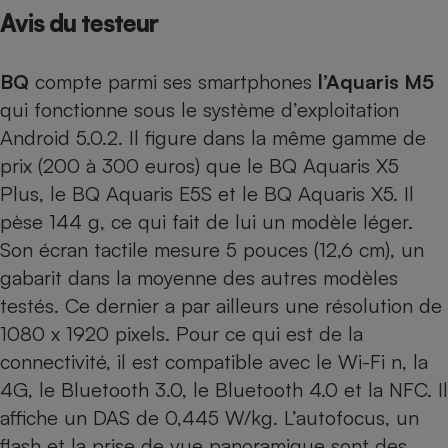
Avis du testeur
Petit électroménager - U
Complément
alimentaire
BQ
compte parmi ses smartphones
l’Aquaris M5
Mutuelle
Assurance emprunteur
qui fonctionne sous le système d’exploitation
Android 5.0.2. Il figure dans la même gamme de
prix (200 à 300 euros) que le
BQ Aquaris X5
Plus
, le
BQ Aquaris E5S
et le
BQ Aquaris X5
. Il
Matelas
Champagne
bouteille
pèse 144 g, ce qui fait de lui un modèle léger.
Banque en 
Son écran tactile mesure 5 pouces (12,6 cm), un
Téléviseur
gabarit dans la moyenne des autres modèles
Antimoustique
Lave-linge
testés. Ce dernier a par ailleurs une résolution de
1080 x 1920 pixels. Pour ce qui est de la
connectivité, il est compatible avec le Wi-Fi n, la
4G, le Bluetooth 3.0, le Bluetooth 4.0 et la NFC. Il
Radiateur électrique
affiche un DAS de 0,445 W/kg. L’autofocus, un
flash et la prise de vue panoramique sont des