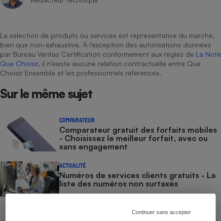
Cafetière à expressos
La sélection de produits ou services est représentative du marché,
bien que non-exhaustive. À l’exception des autorisations données
par Bureau Veritas Certification conformément aux règles de
La Note
Que Choisir
, il n’existe aucune relation contractuelle entre Que
Choisir Ensemble et les professionnels référencés.
Sur le même sujet
Robot ménager
COMPARATEUR
Comparateur gratuit des forfaits mobiles
- Choisissez le meilleur forfait, avec ou
sans engagement
ACTUALITÉ
Numéros de services clients gratuits - La
liste des numéros non surtaxés
COMMENT NOUS TESTONS
Continuer sans accepter
Smartphones - Le protocole