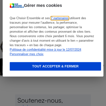
Gérer mes cookies
COMMENT NOUS TESTONS
Que Choisir Ensemble et ses
7 partenaires
utilisent des
Opérateurs de téléphonie mobile - Le
traceurs pour mesurer l’audience, la performance,
protocole
personnaliser les contenus, les partager, optimiser la
promotion et afficher des contenus provenant de sites tiers.
Nous conserverons votre choix pendant 6 mois. Vous pourrez
COMMENT NOUS TESTONS
changer d’avis à tout moment en utilisant le lien « paramétrer
Montres connectées - Le protocole
les traceurs » en bas de chaque page.
Politique de confidentialité mise à jour le 12/07/2024
Personnaliser mes choix
ACTION QUE CHOISIR ENSEMBLE
Forfaits « à vie » Red by SFR - L’UFC-Que
TOUT ACCEPTER & FERMER
Choisir fait lourdement condamner SFR
Soutenez-nous,